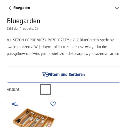
Bluegarden
Bluegarden
Zahl der Produkte: 1}
h1. SEZON OGRODNICZY ROZPOCZĘTY h2. Z BlueGarden spełnisz
swoje marzenia W jednym miejscu znajdziesz wszystko do: -
porządków na świeżym powietrzu - dekoracji i wyposażenia tarasu
i podwórka - stworzenia miejsca relaksu i wypoczynku Dodatkowo:
ręczniki, materace i koce niezbędne podczas wakacyjnych przygód
h1. ZAPRASZAMY
Filtern und Sortieren
Ansicht
: