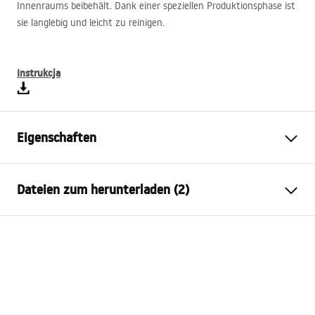
Innenraums beibehält. Dank einer speziellen Produktionsphase ist
sie langlebig und leicht zu reinigen.
Instrukcja
Eigenschaften
Typ der Armatur
Bidet
Dateien zum herunterladen (2)
Montageart
Standarmatur
Farbe
Chrom
Anweisungen zum Einbau
Auslaufart
Schwenkbar
Faucet.pdf
Material
Messing
Auslauf Reichweite
1150
mm
Garantiebedingungen
Höhe
145
mm