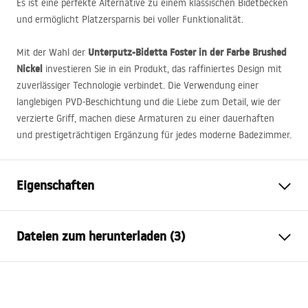
Es ist eine perfekte Alternative zu einem klassischen Bidetbecken
und ermöglicht Platzersparnis bei voller Funktionalität.
Unterputz-Bidetta Foster in der Farbe Brushed
Mit der Wahl der
Nickel
investieren Sie in ein Produkt, das raffiniertes Design mit
zuverlässiger Technologie verbindet. Die Verwendung einer
langlebigen
PVD
-Beschichtung und die Liebe zum Detail, wie der
verzierte Griff, machen diese Armaturen zu einer dauerhaften
und prestigeträchtigen Ergänzung für jedes moderne Badezimmer.
Eigenschaften
Typ der Armatur
Bidet
Dateien zum herunterladen (3)
Montageart
Wandmontage
Farbe
Gebürsteter Stahl
Warunki bezpieczeństwa
Auslaufart
Feststehend
WARUNKI BEZPIECZENSTWA BATERIE.pdf