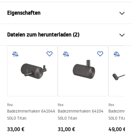
Eigenschaften
Farbe
Gebürstetes Gold
Dateien zum herunterladen (2)
Material
Metall
Montageart
Zum Anschrauben
Garantiebedingungen
Breite
600
mm
Warranty_Terms_and_Conditions_Accessories_-_24.pdf
Höhe
65
mm
Serie
Solo
Sicherheitsinformationen
Garantie
24 monate
Safety_Information_Accessories.pdf
Rea
Rea
Rea
Badezimmerhaken 64104A
Badezimmerhaken 64104
Badezimmer-
SOLO Titan
SOLO Titan
SOLO Titan
33,00 €
31,00 €
49,00 €