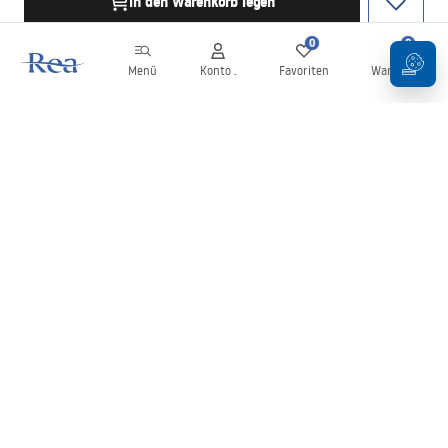
in den Warenkorb legen
0
0
Menü
Konto .
Favoriten
Warenkorb
Newsletter
Bleiben Sie über Neuigkeiten und Aktionen informiert!
Anmelden
Mit der Eingabe und Bestätigung Ihrer Daten erklären Sie sich mit
dem Erhalt des Newsletters gemäß den in den
Allgemeinen
Geschäftsbedingungen
festgelegten Bedingungen einverstanden.