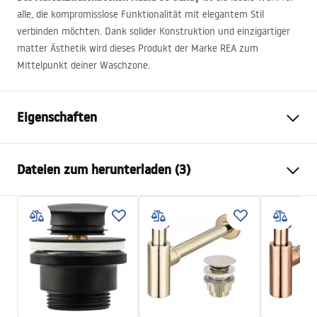
alle, die kompromisslose Funktionalität mit elegantem Stil
verbinden möchten. Dank solider Konstruktion und einzigartiger
matter Ästhetik wird dieses Produkt der Marke
REA
zum
Mittelpunkt deiner Waschzone.
Eigenschaften
Montageart
Aufsatzwaschbecken
Dateien zum herunterladen (3)
Material
Sanitärkeramik
Farbe
Beige, Steinoptik
Anweisungen zum Einbau
Fertigstellung
Matt
Basin.pdf
Länge
610
mm
Breite
385
mm
Deklaracja Właściwości Użytkowych
Höhe
120
mm
SOFIA MINI AIAX SHINY Deklaracja.pdf
Tiefe
100
mm