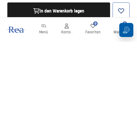
in den Warenkorb legen
0
0
Menü
Konto .
Favoriten
Warenkorb
Newsletter
Bleiben Sie über Neuigkeiten und Aktionen informiert!
Anmelden
Mit der Eingabe und Bestätigung Ihrer Daten erklären Sie sich mit
dem Erhalt des Newsletters gemäß den in den
Allgemeinen
Geschäftsbedingungen
festgelegten Bedingungen einverstanden.