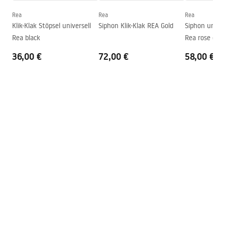
Form
Oval
Rea
Rea
Rea
Garantiebedingungen
Klik-Klak Stöpsel universell
Siphon Klik-Klak REA Gold
Siphon univers
Armaturloch
Nicht
Warranty_Terms_and_Conditions_Basins_-_5.pdf
Rea black
Rea rose gold
Überlauf Loch
Nicht
36,00 €
72,00 €
58,00 €