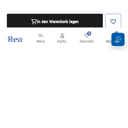
in den Warenkorb legen
0
0
Menü
Konto .
Favoriten
Warenkorb
Newsletter
Bleiben Sie über Neuigkeiten und Aktionen informiert!
Anmelden
Mit der Eingabe und Bestätigung Ihrer Daten erklären Sie sich mit