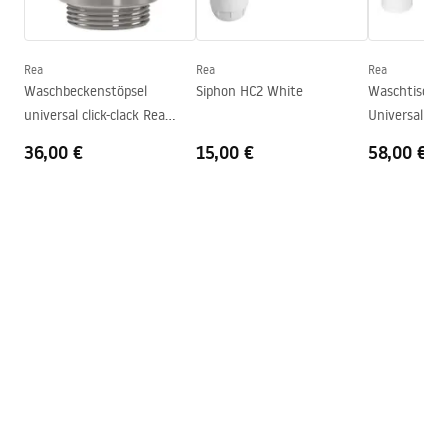
Höhe
150
mm
Warranty_Terms_and_Conditions_Basins_-_5.pdf
Tiefe
120
mm
Form
Oval
Rea
Rea
Rea
Waschbeckenstöpsel
Siphon HC2 White
Waschtisch-Si
Armaturloch
Nicht
universal click-clack Rea
Universal Re
Überlauf Loch
Nicht
nickel gebürstet INOX
36,00 €
15,00 €
58,00 €