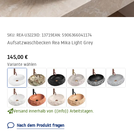
SKU
:
REA-U3223
ID
:
13719
EAN
:
5906366041174
Aufsatzwaschbecken Rea Mika Light Grey
145,00 €
Variante wählen
Versand innerhalb von {{info}} Arbeitstagen.
Nach dem Produkt fragen