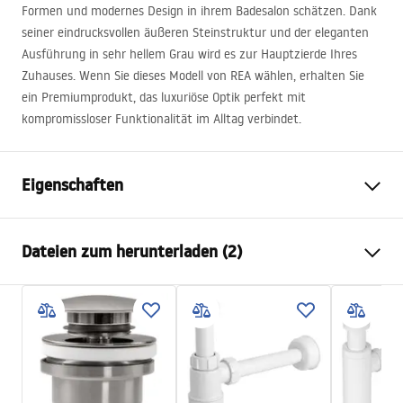
Formen und modernes Design in ihrem Badesalon schätzen. Dank
seiner eindrucksvollen äußeren Steinstruktur und der eleganten
Ausführung in sehr hellem Grau wird es zur Hauptzierde Ihres
Zuhauses. Wenn Sie dieses Modell von
REA
wählen, erhalten Sie
ein Premiumprodukt, das luxuriöse Optik perfekt mit
kompromissloser Funktionalität im Alltag verbindet.
Eigenschaften
Montageart
Aufsatzwaschbecken
Dateien zum herunterladen (2)
Material
Artificial Stone (Kompositstein)
Farbe
Steinoptik, Grau
Anweisungen zum Einbau
Fertigstellung
Matt
Basin.pdf
Länge
500
mm
Breite
380
mm
Garantiebedingungen