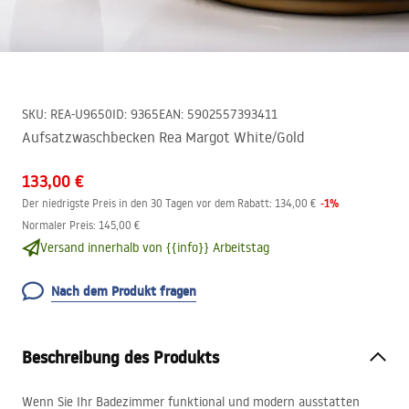
SKU
:
REA-U9650
ID
:
9365
EAN
:
5902557393411
Aufsatzwaschbecken Rea Margot White/Gold
133,00 €
-
1
%
Der niedrigste Preis in den 30 Tagen vor dem Rabatt:
134,00 €
Normaler Preis
:
145,00 €
Versand innerhalb von {{info}} Arbeitstag
Nach dem Produkt fragen
Beschreibung des Produkts
Wenn Sie Ihr Badezimmer funktional und modern ausstatten