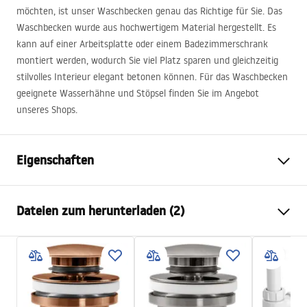
möchten, ist unser Waschbecken genau das Richtige für Sie. Das
Waschbecken wurde aus hochwertigem Material hergestellt. Es
kann auf einer Arbeitsplatte oder einem Badezimmerschrank
montiert werden, wodurch Sie viel Platz sparen und gleichzeitig
stilvolles Interieur elegant betonen können. Für das Waschbecken
geeignete Wasserhähne und Stöpsel finden Sie im Angebot
unseres Shops.
Eigenschaften
Montageart
Aufsatzwaschbecken
Dateien zum herunterladen (2)
Material
Sanitärkeramik
Farbe
Weiß/Gold , Muster
Anweisungen zum Einbau
Fertigstellung
Glänzend
Basin.pdf
Länge
520
mm
Breite
400
mm