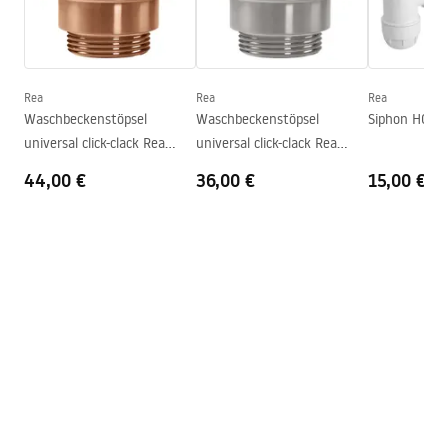
Garantiebedingungen
Höhe
135
mm
Warranty_Terms_and_Conditions_Basins_-_5.pdf
Tiefe
110
mm
Form
Oval
Rea
Rea
Rea
Waschbeckenstöpsel
Waschbeckenstöpsel
Siphon HC2 
Armaturloch
Nicht
universal click-clack Rea
universal click-clack Rea
Überlauf Loch
Nicht
Copper Brush
nickel gebürstet INOX
44,00 €
36,00 €
15,00 €