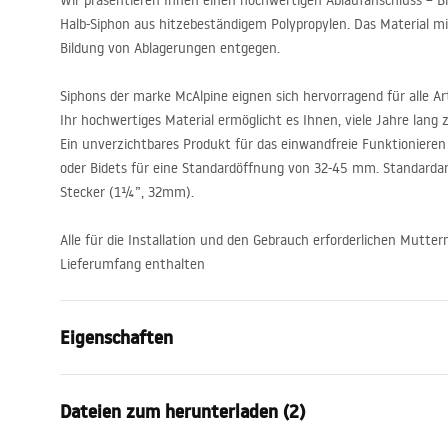
Wir präsentieren Ihnen einen hochwertigen Ablaufanschluss – B
Halb-Siphon aus hitzebeständigem Polypropylen. Das Material mit
Bildung von Ablagerungen entgegen.
Siphons der marke McAlpine eignen sich hervorragend für alle 
Ihr hochwertiges Material ermöglicht es Ihnen, viele Jahre lang 
Ein unverzichtbares Produkt für das einwandfreie Funktionieren
oder Bidets für eine Standardöffnung von 32-45 mm. Standardan
Stecker (1¼”, 32mm).
Alle für die Installation und den Gebrauch erforderlichen Mutte
Lieferumfang enthalten
Eigenschaften
Klik-Klak Variante
mit Überlau
Dateien zum herunterladen (2)
Material
Polypropyle