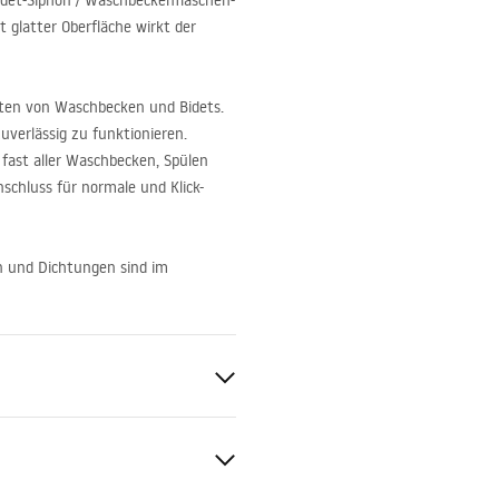
idet-Siphon / Waschbeckenflaschen-
 glatter Oberfläche wirkt der
Arten von Waschbecken und Bidets.
zuverlässig zu funktionieren.
 fast aller Waschbecken, Spülen
schluss für normale und Klick-
rn und Dichtungen sind im
f, ohne Überlauf
n