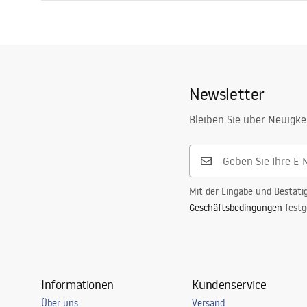
Garantie
24 monate
Garantiebedingungen
Siche
Ausführung
matt
Warranty_Terms_and_Conditions_
Warra
Siphons_-_24.pdf
Plugs_
Newsletter
Bleiben Sie über Neuigke
Mit der Eingabe und Bestäti
Geschäftsbedingungen
festg
Informationen
Kundenservice
Über uns
Versand