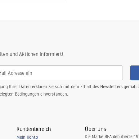
rheitsinformationen
nty_Terms_and_Conditions_
and_Siphons.pdf
iten und Aktionen informiert!
gung Ihrer Daten erklären Sie sich mit dem Erhalt des Newsletters gemäß
elegten Bedingungen einverstanden.
Kundenbereich
Über uns
Die Marke REA debütierte 1
Mein Konto