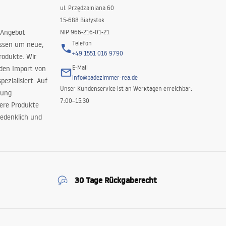
ul. Przędzalniana 60
15-688 Białystok
 Angebot
NIP 966-216-01-21
Telefon
issen um neue,
+49 1551 016 9790
rodukte. Wir
E-Mail
 den Import von
info@badezimmer-rea.de
ezialisiert. Auf
Unser Kundenservice ist an Werktagen erreichbar:
rung
7:00–15:30
sere Produkte
edenklich und
30 Tage Rückgaberecht