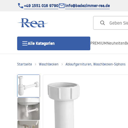
+49 1551 016 9790
info@badezimmer-rea.de
PREMIUM
Neuheiten
B
Alle Kategorien
Startseite
Waschbecken
Ablaufgarnituren, Waschbecken-Siphons
Duschkabinen
Duschtüren
Duschwannen
Duschrinnen