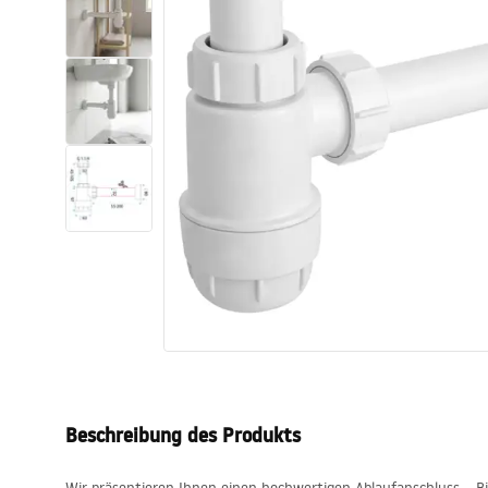
Toiletten
Waschbecken
Wannen und
Badewannenaufsätze
Badarmaturen
Duschen
Kitchen
Badezimmerzubehör und Möbel
Beschreibung des Produkts