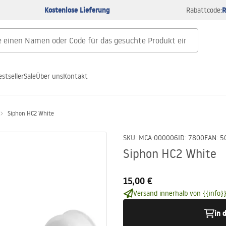
Kostenlose Lieferung
R
Rabattcode:
estseller
Sale
Über uns
Kontakt
Siphon HC2 White
SKU
:
MCA-000006
ID
:
7800
EAN
:
5
Siphon HC2 White
15,00 €
Versand innerhalb von {{info}}
in 