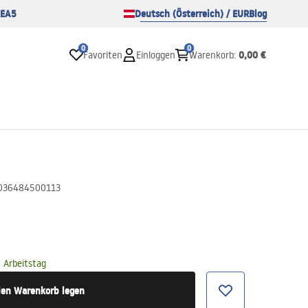
EA5
Deutsch (Österreich) / EUR
Blog
0
0
0,00 €
Favoriten
Einloggen
Warenkorb
:
036484500113
 Arbeitstag
den Warenkorb legen