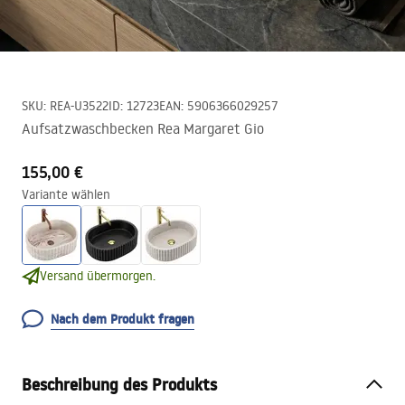
SKU
:
REA-U3522
ID
:
12723
EAN
:
5906366029257
Aufsatzwaschbecken Rea Margaret Gio
155,00 €
Variante wählen
Versand übermorgen.
Nach dem Produkt fragen
Beschreibung des Produkts