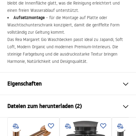
bleibt die Innenfläche glatt, was die Reinigung erleichtert und
einen freien Wasserablauf unterstützt.
Aufsatzmontage
– für die Montage auf Platte oder
Waschtischunterschrank konzipiert, damit die geriffelte Form
vollständig zur Geltung kommt.
Das Rea Margaret Gio Waschbecken passt ideal zu Japandi, Soft
Loft, Modern Organic und modernen Premium-Interieurs. Die
steinige Farbgebung und die ausdrucksstarke Textur bringen
Harmonie, Natürlichkeit und Designqualität.
Eigenschaften
Montageart
Aufsatzwaschbecken
Dateien zum herunterladen (2)
Material
Artificial Stone (Kompositstein)
Farbe
Beige, Steinoptik
Anweisungen zum Einbau
Fertigstellung
Matt
Basin.pdf