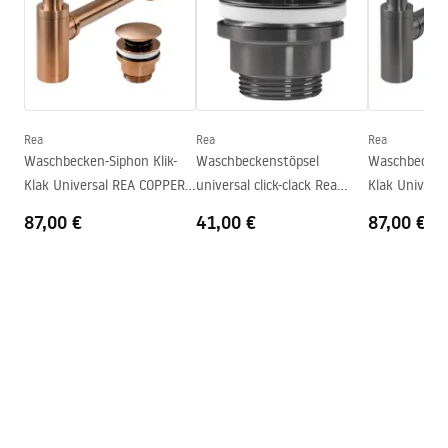
Länge
495
mm
Breite
355
mm
Garantiebedingungen
Höhe
150
mm
Warranty_Terms_and_Conditions_Basins_-_5.pdf
Tiefe
135
mm
Form
Oval
Rea
Rea
Rea
Waschbecken-Siphon Klik-
Waschbeckenstöpsel
Waschbecken-
Armaturloch
Nicht
Klak Universal REA COPPER
universal click-clack Rea
Klak Universa
Überlauf Loch
Nicht
MAT
Titan
87,00 €
41,00 €
87,00 €