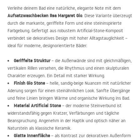
Verleihe deinem Bad eine natürliche, elegante Note mit dem
Aufsatzwaschbecken Rea Margaret Gio
. Diese Variante überzeugt
durch die markante, geriffelte Form und eine steininspirierte
Farbgebung. Gefertigt aus robustem Artificial-Stone-Komposit
verbindet sie dekoratives Design mit hoher Alltagstauglichkeit –
ideal für moderne, designorientierte Bäder.
Geriffelte Struktur
– die Außenwände sind mit gleichmäßigen,
vertikalen Rillen versehen, die Rhythmus und einen skulpturalen
Charakter erzeugen. Ein Detail mit starker Wirkung.
Finish Gio Stone
– helle, sandig-beige Nuancen mit natürlicher
Aderung sorgen für einen steinähnlichen Look. Sanfte Übergänge
und feine Linien bringen Wärme und organische Wirkung ins Bad.
Material Artificial Stone
– der moderne Steinverbund ist
widerstandsfähig gegen Kratzer, Verfärbungen und tägliche
Beanspruchung. Angenehm in der Haptik und optisch näher an
Naturstein als klassische Keramik.
Glatte Innenfläche
– als Kontrast zur dekorativen Außenform