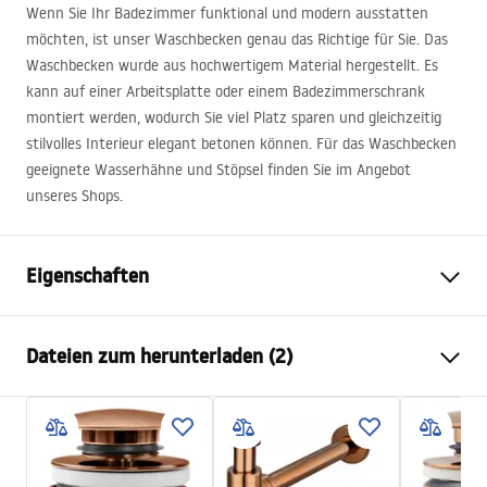
Wenn Sie Ihr Badezimmer funktional und modern ausstatten
möchten, ist unser Waschbecken genau das Richtige für Sie. Das
Waschbecken wurde aus hochwertigem Material hergestellt. Es
kann auf einer Arbeitsplatte oder einem Badezimmerschrank
montiert werden, wodurch Sie viel Platz sparen und gleichzeitig
stilvolles Interieur elegant betonen können. Für das Waschbecken
geeignete Wasserhähne und Stöpsel finden Sie im Angebot
unseres Shops.
Eigenschaften
Montageart
Aufsatzwaschbecken
Dateien zum herunterladen (2)
Material
Gehärtetes Glas
Farbe
Schwarz
Anweisungen zum Einbau
Fertigstellung
Glänzend
Basin.pdf
Länge
395
mm