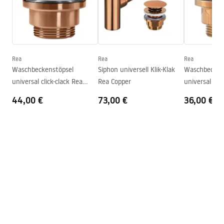
Breite
395
mm
Garantiebedingungen
Höhe
120
mm
Warranty_Terms_and_Conditions_Basins_-_5.pdf
Tiefe
95
mm
Form
Rund
Rea
Rea
Rea
Waschbeckenstöpsel
Siphon universell Klik-Klak
Waschbecken
Armaturloch
Nicht
universal click-clack Rea
Rea Copper
universal clic
Überlauf Loch
Nicht
Copper Brush
Copper
44,00 €
73,00 €
36,00 €