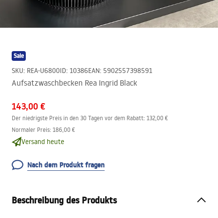
Sale
SKU
:
REA-U6800
ID
:
10386
EAN
:
5902557398591
Aufsatzwaschbecken Rea Ingrid Black
143,00 €
Der niedrigste Preis in den 30 Tagen vor dem Rabatt:
132,00 €
Normaler Preis
:
186,00 €
Versand heute
Nach dem Produkt fragen
Beschreibung des Produkts