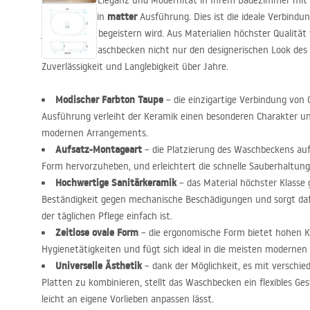
Schätzen Sie Eleganz und Modernität in Ihrem Badezimmer mi
Focus Taupe
matter
in
Ausführung. Dies ist die ideale Verbindun
jeden Nutzer begeistern wird. Aus Materialien höchster Qualitä
betont das Waschbecken nicht nur den designerischen Look des I
Zuverlässigkeit und Langlebigkeit über Jahre.
Modischer Farbton Taupe
– die einzigartige Verbindung von 
Ausführung verleiht der Keramik einen besonderen Charakter und 
modernen Arrangements.
Aufsatz-Montageart
– die Platzierung des Waschbeckens auf 
Form hervorzuheben, und erleichtert die schnelle Sauberhaltun
Hochwertige Sanitärkeramik
– das Material höchster Klasse 
Beständigkeit gegen mechanische Beschädigungen und sorgt dafü
der täglichen Pflege einfach ist.
Zeitlose ovale Form
– die ergonomische Form bietet hohen K
Hygienetätigkeiten und fügt sich ideal in die meisten modernen
Universelle Ästhetik
– dank der Möglichkeit, es mit versch
Platten zu kombinieren, stellt das Waschbecken ein flexibles Ge
leicht an eigene Vorlieben anpassen lässt.