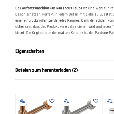
Aufsatzwaschbecken Rea Focus Taupe
Das
ist eine Wahl für P
Design schätzen. Perfekt in jedem Detail, mit Liebe zu Qualität 
einer eindrucksvollen Zierde jedes Raumes. Dank der soliden Ko
sicher sein, dass das Produkt viele Jahre dienen wird und jeden 
bietet. Die Originalfarbe der matten Keramik ist der Pantone-Pa
Eigenschaften
Montageart
Aufsatzwas
Dateien zum herunterladen (2)
Material
Sanitärkera
Farbe
Beige, Stein
Garan
Fertigstellung
Matt
Anweisungen zum Einbau
Warra
Basin.pdf
Länge
485
mm
Basins
Breite
345
mm
Höhe
185
mm