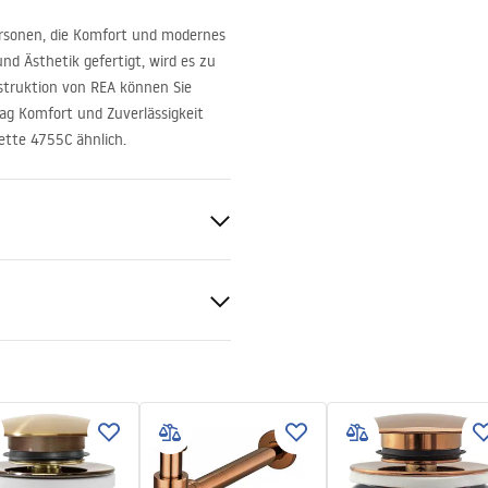
ersonen, die Komfort und modernes
und Ästhetik gefertigt, wird es zu
nstruktion von
REA
können Sie
Tag Komfort und Zuverlässigkeit
lette 4755C ähnlich.
chbecken
mik
optik
tiebedingungen
nty_Terms_and_Conditions_
_-_5.pdf