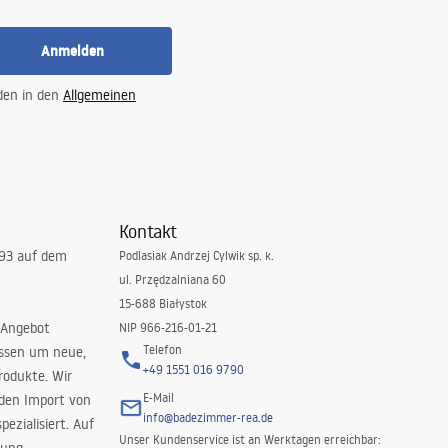
Anmelden
 den in den
Allgemeinen
Kontakt
993 auf dem
Podlasiak Andrzej Cylwik sp. k.
ul. Przędzalniana 60
15-688 Białystok
 Angebot
NIP 966-216-01-21
Telefon
issen um neue,
+49 1551 016 9790
rodukte. Wir
E-Mail
 den Import von
info@badezimmer-rea.de
ezialisiert. Auf
Unser Kundenservice ist an Werktagen erreichbar: