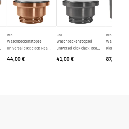
Rea
Rea
Rea
Waschbeckenstöpsel
Waschbeckenstöpsel
Waschbecken-
universal click-clack Rea
universal click-clack Rea
Klak Universa
Copper Brush
Titan
44,00 €
41,00 €
87,00 €