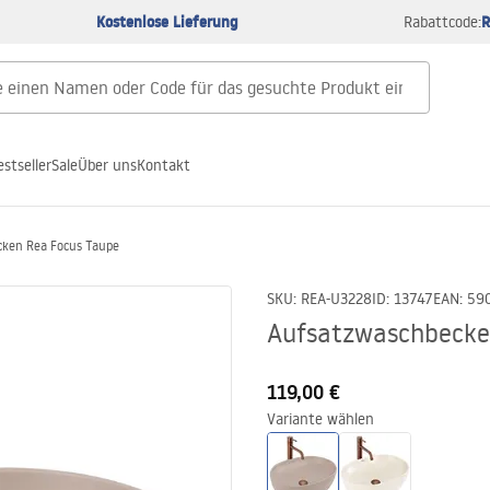
Kostenlose Lieferung
R
Rabattcode:
estseller
Sale
Über uns
Kontakt
ken Rea Focus Taupe
SKU
:
REA-U3228
ID
:
13747
EAN
:
59
Aufsatzwaschbecke
119,00 €
Variante wählen