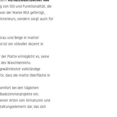
Aufsatzwaschbecken Rea
t dem
g von Stil und Funktionalität, die
t von der Marke
REA
gefertigt,
nterieurs, sondern sorgt auch für
Grau und Beige in matter
ist ein stilvoller Akzent in
der Platte ermöglicht es, seine
g des Waschbereichs.
gewährleistet vollständige
r, dass die matte Oberfläche in
omfort bei den täglichen
 Badezimmerprojekte ein.
iedenen Arten von Armaturen und
staltungselement dar, das sich