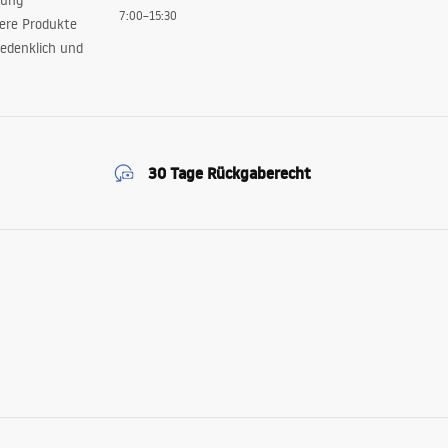
rung
7:00–15:30
sere Produkte
edenklich und
30 Tage Rückgaberecht