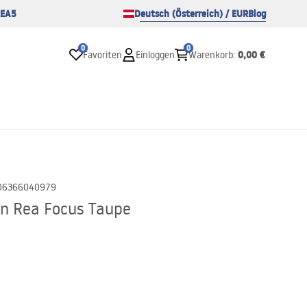
EA5
Deutsch (Österreich) / EUR
Blog
0
0
0,00 €
Favoriten
Einloggen
Warenkorb
:
06366040979
n Rea Focus Taupe