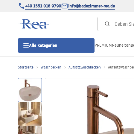
+49 1551 016 9790
info@badezimmer-rea.de
PREMIUM
Neuheiten
B
Alle Kategorien
Startseite
Waschbecken
Aufsatzwaschbecken
Aufsatzwaschbec
Duschkabinen
Duschtüren
Duschwannen
Duschrinnen