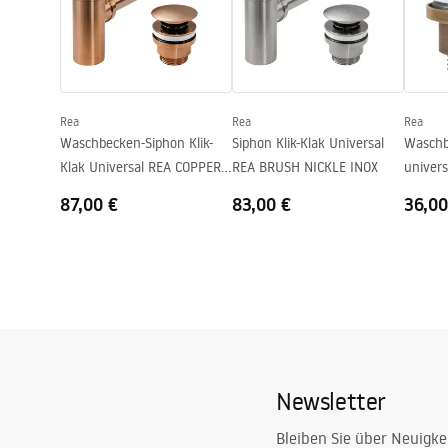
Tiefe
110
mm
Form
Oval
Armaturloch
Nicht
Rea
Rea
Rea
Überlauf Loch
Nicht
Waschbecken-Siphon Klik-
Siphon Klik-Klak Universal
Waschb
Klak Universal REA COPPER
REA BRUSH NICKLE INOX
univers
MAT
GOLD A
87,00 €
83,00 €
36,00
Newsletter
Bleiben Sie über Neuigke