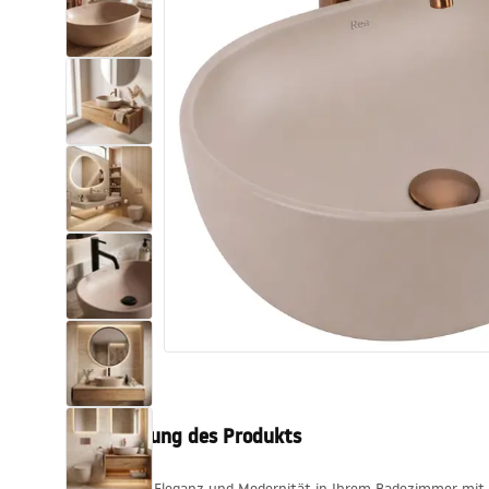
Toiletten
Waschbecken
Wannen und
Badewannenaufsätze
Badarmaturen
Duschen
Kitchen
Badezimmerzubehör und Möbel
Beschreibung des Produkts