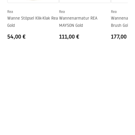
Ablaufgarnitur inklusive
Ja
Garantie
24 monate
Rea
Rea
Rea
Garantiebedingungen
Wanne Stöpsel Klik-Klak Rea
Wannenarmatur REA
Wannenarmat
Warranty_Terms_and_Conditions_Bathtubs.pdf
Gold
MAYSON Gold
Brush Gold
54,00 €
111,00 €
177,00 €