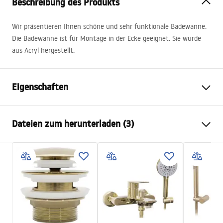
Beschreibung des Produkts
Wir präsentieren Ihnen schöne und sehr funktionale Badewanne.
Die Badewanne ist für Montage in der Ecke geeignet. Sie wurde
aus Acryl hergestellt.
Eigenschaften
Wannentyp
Eck
Dateien zum herunterladen (3)
Farbe
Weiß
Material
Acryl
Manual
Länge
1590
mm
Instrukcja_wanien_naro__nych.pdf
Breite
795
mm
Höhe
580
mm
Sicherheitsinformationen
Montageseite
Rechts
WARUNKI_BEZPIECZENSTWA_WANNY.pdf