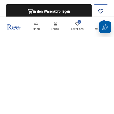
in den Warenkorb legen
0
0
Menü
Konto .
Favoriten
Warenkorb
Newsletter
Bleiben Sie über Neuigkeiten und Aktionen informiert!
Anmelden
Mit der Eingabe und Bestätigung Ihrer Daten erklären Sie sich mit
dem Erhalt des Newsletters gemäß den in den
Allgemeinen