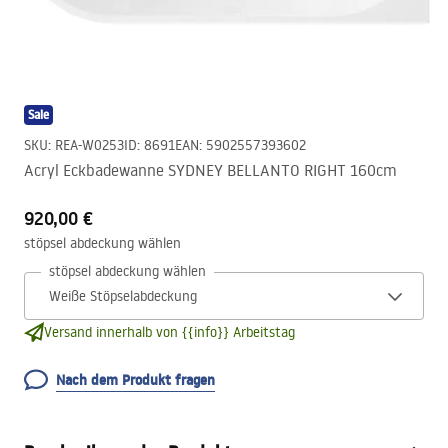
Sale
SKU
:
REA-W0253
ID
:
8691
EAN
:
5902557393602
Acryl Eckbadewanne SYDNEY BELLANTO RIGHT 160cm
920,00 €
stöpsel abdeckung wählen
stöpsel abdeckung wählen
Versand innerhalb von {{info}} Arbeitstag
Nach dem Produkt fragen