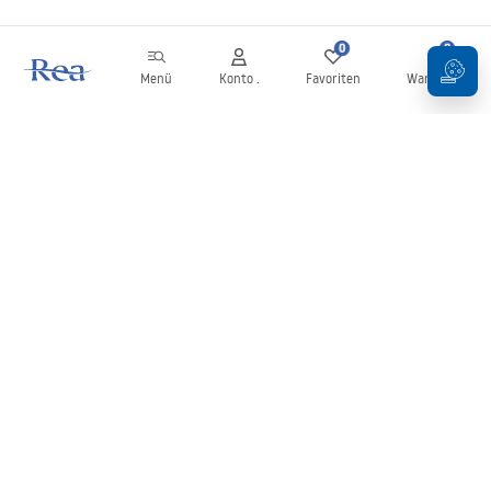
0
0
Menü
Konto .
Favoriten
Warenkorb
Newsletter
Bleiben Sie über Neuigkeiten und Aktionen informiert!
Anmelden
Mit der Eingabe und Bestätigung Ihrer Daten erklären Sie sich mit
dem Erhalt des Newsletters gemäß den in den
Allgemeinen
Geschäftsbedingungen
festgelegten Bedingungen einverstanden.