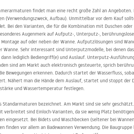
merarmaturen findet man eine recht große Zahl an Angeboten. B
nen (Verwendungszweck, Aufbau). Unmittelbar vor dem Kauf sollt
t. Bei den Varianten, die für die Kombination mit Duschen oder
esonderes Augenmerk auf Aufputz-, Unterputz-, berührungslose
ie Montage auf oder neben der Wanne. Aufputzlösungen sind Wa
der Wanne. Sehr interessant sind Unterputzmodelle, bei denen d
 dann lediglich Bediengriff(e) und Auslauf. Unterputz-Ausführung
den sind am Markt auch elektronisch gesteuerte, sprich berühru
die Bewegungen erkennen. Dadurch startet der Wasserfluss, sobal
rt. Nähert man die Hände dem Auslauf, startet und stoppt der D
hlstärke und Wassertemperatur festlegen.
 Standarmaturen bezeichnet. Am Markt sind sie sehr geschätzt. 
Weit verbreitet sind Einloch-Varianten, da sie wenig Platz benöti
n eingesetzt. Bei Bidets und Waschbecken (seltener bei Wanne
en finden vor allem an Badewannen Verwendung. Die Baugruppe 