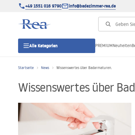
+49 1551 016 9790
info@badezimmer-rea.de
PREMIUM
Neuheiten
B
Alle Kategorien
Startseite
News
Wissenswertes über Badarmaturen.
Duschkabinen
Wissenswertes über Ba
Duschtüren
Duschwannen
Duschrinnen