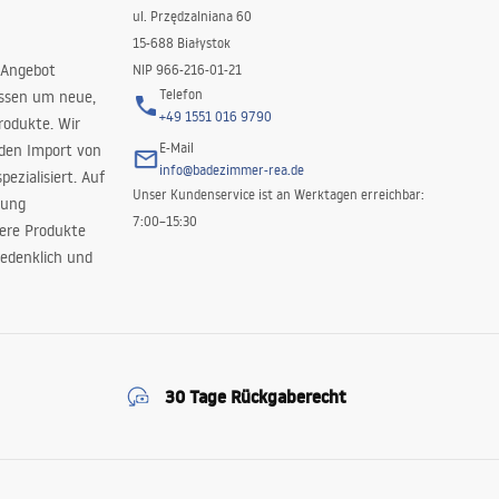
ul. Przędzalniana 60
15-688 Białystok
 Angebot
NIP 966-216-01-21
Telefon
issen um neue,
+49 1551 016 9790
rodukte. Wir
E-Mail
 den Import von
info@badezimmer-rea.de
ezialisiert. Auf
Unser Kundenservice ist an Werktagen erreichbar:
rung
7:00–15:30
sere Produkte
edenklich und
30 Tage Rückgaberecht