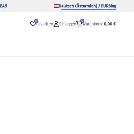
EA5
Deutsch (Österreich) / EUR
Blog
0
0
0,00 €
Favoriten
Einloggen
Warenkorb
: