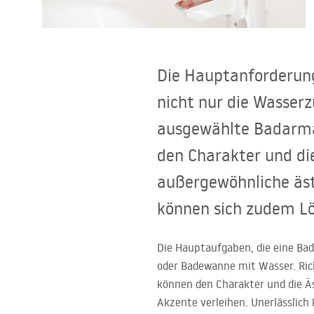
Toiletten
Waschbecken
Die Hauptanforderung
Wannen und
nicht nur die Wasser
Badewannenaufsätze
ausgewählte Badarmat
den Charakter und di
Badarmaturen
außergewöhnliche äst
Duschen
können sich zudem Lö
Kitchen
Die Hauptaufgaben, die eine Ba
oder Badewanne mit Wasser. Ri
Badezimmerzubehör und Möbel
können den Charakter und die Ä
Akzente verleihen. Unerlässlic