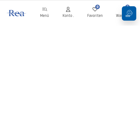
0
0
Menü
Konto .
Favoriten
Warenkorb
Newsletter
Bleiben Sie über Neuigkeiten und Aktionen informiert!
Anmelden
Mit der Eingabe und Bestätigung Ihrer Daten erklären Sie sich mit
dem Erhalt des Newsletters gemäß den in den
Allgemeinen
Geschäftsbedingungen
festgelegten Bedingungen einverstanden.