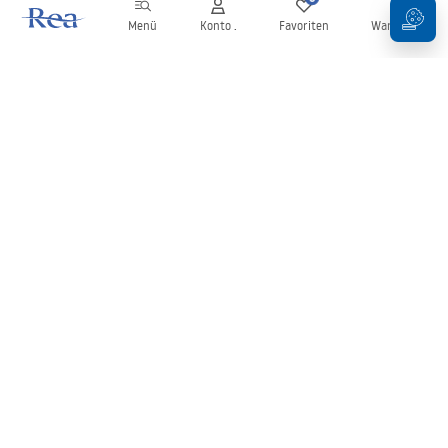
Menü
Konto .
Favoriten
Warenkorb
Newsletter
Bleiben Sie über Neuigkeiten und Aktionen informiert!
Anmelden
Mit der Eingabe und Bestätigung Ihrer Daten erklären Sie sich mit
dem Erhalt des Newsletters gemäß den in den
Allgemeinen
Geschäftsbedingungen
festgelegten Bedingungen einverstanden.