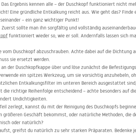
 Das Ergebnis kennen alle – der Duschkopf funktioniert nicht m
cht! Eine gründliche Entkalkung reicht aus. Wie geht das? Finde 
einander – ein ganz wichtiger Punkt!
Zuerst sollte man ihn sorgfältig und vollständig auseinanderbaue
kopf
funktioniert wieder so, wie er soll. Andernfalls lassen sich m
e vom Duschkopf abzuschrauben. Achte dabei auf die Dichtung 
muss sie ersetzt werden.
an der Duschkopfkappe über und löse zunächst die Befestigungs
rwende ein spitzes Werkzeug, um sie vorsichtig anzuhebeln, ohn
ätzlichen Entkalkungsfilter im unteren Bereich ausgestattet sind
ie richtige Reihenfolge entscheidend – achte besonders auf die D
ndert Undichtigkeiten.
Teil zerlegt, kannst du mit der Reinigung des Duschkopfs beginne
em größeren Geschäft bekommst, oder natürliche Methoden, die deu
isch oder natürlich?
fst, greifst du natürlich zu sehr starken Präparaten. Bedenke je