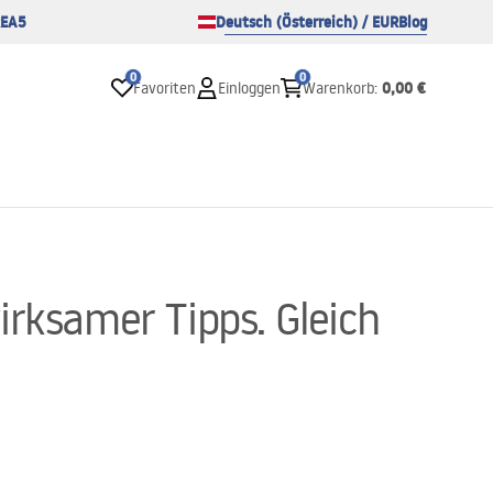
EA5
Deutsch (Österreich) / EUR
Blog
0
0
0,00 €
Favoriten
Einloggen
Warenkorb
:
rksamer Tipps. Gleich