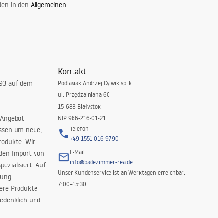
 den in den
Allgemeinen
Kontakt
993 auf dem
Podlasiak Andrzej Cylwik sp. k.
ul. Przędzalniana 60
15-688 Białystok
 Angebot
NIP 966-216-01-21
Telefon
issen um neue,
+49 1551 016 9790
rodukte. Wir
E-Mail
 den Import von
info@badezimmer-rea.de
ezialisiert. Auf
Unser Kundenservice ist an Werktagen erreichbar:
rung
7:00–15:30
sere Produkte
edenklich und