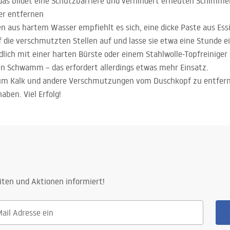
as bildet eine Schutzbarriere und verhindert erneuten Schimmel
er entfernen
 aus hartem Wasser empfiehlt es sich, eine dicke Paste aus Ess
f die verschmutzten Stellen auf und lasse sie etwa eine Stunde e
lich mit einer harten Bürste oder einem Stahlwolle-Topfreinige
n Schwamm – das erfordert allerdings etwas mehr Einsatz.
um Kalk und andere Verschmutzungen vom Duschkopf zu entferne
ben. Viel Erfolg!
iten und Aktionen informiert!