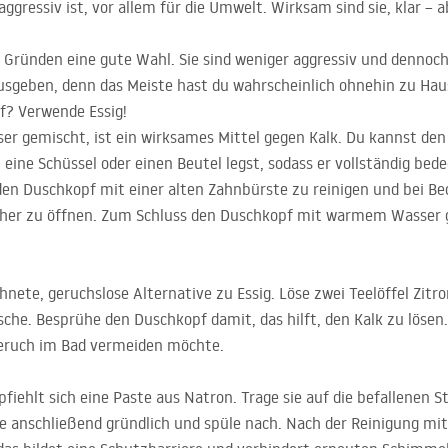
essiv ist, vor allem für die Umwelt. Wirksam sind sie, klar – ab
en Gründen eine gute Wahl. Sie sind weniger aggressiv und denno
ausgeben, denn das Meiste hast du wahrscheinlich ohnehin zu Hau
f? Verwende Essig!
ser gemischt, ist ein wirksames Mittel gegen Kalk. Du kannst den
eine Schüssel oder einen Beutel legst, sodass er vollständig bed
 den Duschkopf mit einer alten Zahnbürste zu reinigen und bei Be
cher zu öffnen. Zum Schluss den Duschkopf mit warmem Wasser 
hnete, geruchslose Alternative zu Essig. Löse zwei Teelöffel Zit
asche. Besprühe den Duschkopf damit, das hilft, den Kalk zu löse
eruch im Bad vermeiden möchte.
hlt sich eine Paste aus Natron. Trage sie auf die befallenen Ste
 anschließend gründlich und spüle nach. Nach der Reinigung mit