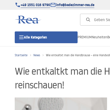
+49 1551 016 9790
info@badezimmer-rea.de
PREMIUM
Neuheiten
B
Alle Kategorien
Startseite
News
Wie entkaltkt man die Handbrause – eine Handvoll
Duschkabinen
Wie entkaltkt man die H
Duschtüren
reinschauen!
Duschwannen
Duschrinnen