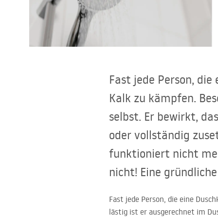
Toiletten
Waschbecken
Wannen und
Fast jede Person, die
Badewannenaufsätze
Kalk zu kämpfen. Bes
Badarmaturen
selbst. Er bewirkt, da
oder vollständig zuse
Duschen
funktioniert nicht m
Kitchen
nicht! Eine gründlich
Badezimmerzubehör und Möbel
Fast jede Person, die eine Dusc
lästig ist er ausgerechnet im Du