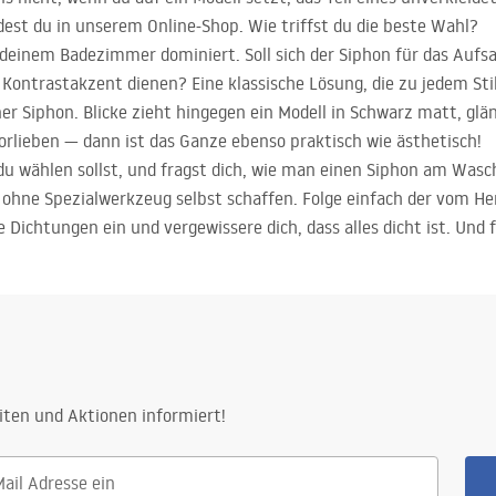
dest du in unserem Online-Shop. Wie triffst du die beste Wahl?
n deinem Badezimmer dominiert. Soll sich der Siphon für das Au
 Kontrastakzent dienen? Eine klassische Lösung, die zu jedem Sti
rner Siphon. Blicke zieht hingegen ein Modell in Schwarz matt, g
orlieben — dann ist das Ganze ebenso praktisch wie ästhetisch!
du wählen sollst, und fragst dich, wie man einen Siphon am Was
h ohne Spezialwerkzeug selbst schaffen. Folge einfach der vom He
 Dichtungen ein und vergewissere dich, dass alles dicht ist. Und f
iten und Aktionen informiert!