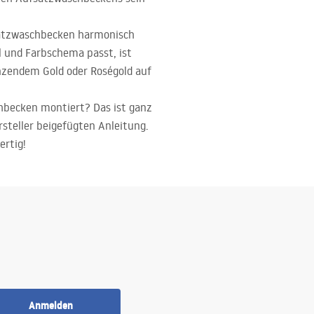
fsatzwaschbecken harmonisch
l und Farbschema passt, ist
länzendem Gold oder Roségold auf
chbecken montiert? Das ist ganz
rsteller beigefügten Anleitung.
ertig!
Anmelden