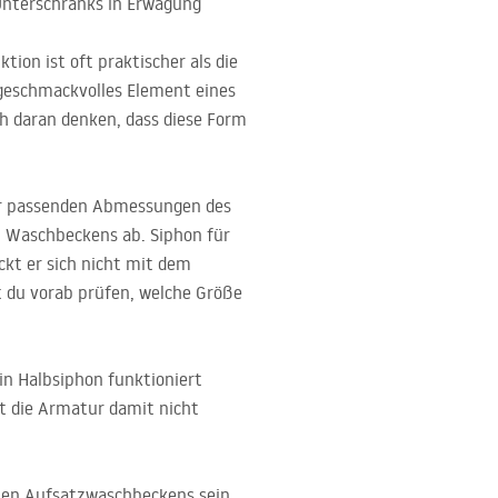
 Unterschranks in Erwägung
tion ist oft praktischer als die
s geschmackvolles Element eines
h daran denken, dass diese Form
der passenden Abmessungen des
en Waschbeckens ab. Siphon für
ckt er sich nicht mit dem
 du vorab prüfen, welche Größe
in Halbsiphon funktioniert
st die Armatur damit nicht
deten Aufsatzwaschbeckens sein