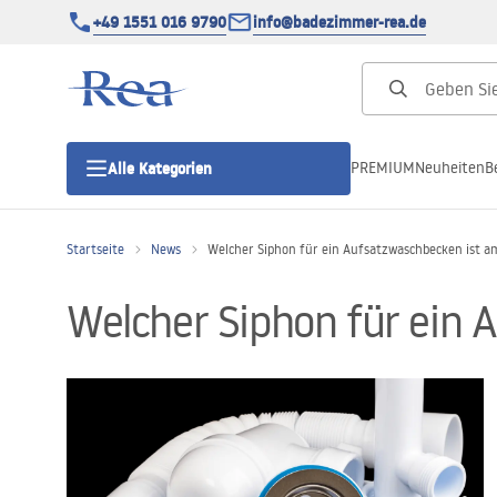
+49 1551 016 9790
info@badezimmer-rea.de
PREMIUM
Neuheiten
B
Alle Kategorien
Startseite
News
Welcher Siphon für ein Aufsatzwaschbecken ist a
Duschkabinen
Welcher Siphon für ein 
Duschtüren
Duschwannen
Duschrinnen