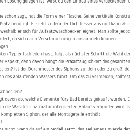
lchen Lösung gelegen ist, wirst du den Einbau eines verdeckenden
 schon sagt, hat die Form einer Flasche. Seine vertikale Konstruk
r Platz benötigt. Er sieht zudem deutlich besser aus und kann al
eshalb er sich für Aufsatzwaschbecken eignet. Man sollte jedoc
ordert, da sich darin Verschmutzungen ansammeln können.
ngen
ten Typ entschieden hast, folgt als nächster Schritt die Wahl 
iger Aspekt, denn davon hängt die Praxistauglichkeit des gesamt
Becken? Ist der Durchmesser des Siphons zu klein oder zu groß, de
 des ablaufenden Wassers führt. Um das zu vermeiden, solltest
aschbecken?
gt davon ab, welche Elemente fürs Bad bereits gekauft wurden. E
in die Waschtischarmatur integrierten Ablauf verbunden wird. I
 kompletten Siphon, der alle Montageteile enthält.
rt
ns nicht, wenn du auf ein Modell setzt, das Teil eines unverklei