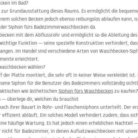
ecken im Bad?
 zur Grundausstattung dieses Raums. Es ermöglicht die bequem
nem solchen Becken jedoch ebenso reibungslos ablaufen kann, ist 
st der Siphon fürs Badezimmerwaschbecken da.
becken mit dem Abflussrohr und ermöglicht so die Ableitung des
wichtige Funktion — seine spezielle Konstruktion verhindert, d
angen. Im Handel sind verschiedene Arten von Waschbecken-Sipho
mente erleichtert.
zwaschbecken wählen?
der Platte montiert, die sehr oft in keiner Weise verkleidet ist.
ssene Siphon für die Benutzer des Badezimmers vollständig sichtb
raktischen wie ästhetischen
Siphon fürs Waschbecken
zu kaufen?
— überlege dir, welchen du brauchst
h ihrer Bauart in Rohr- und Flaschensiphons unterteilt. Der erst
 effizient abläuft. Ein solches Modell verhindert zudem, dass s
ine häufige Wartung. Es hat jedoch einen erheblichen Nachteil — 
r nicht für Badezimmer, in denen Aufsatzwaschbecken mit unverk