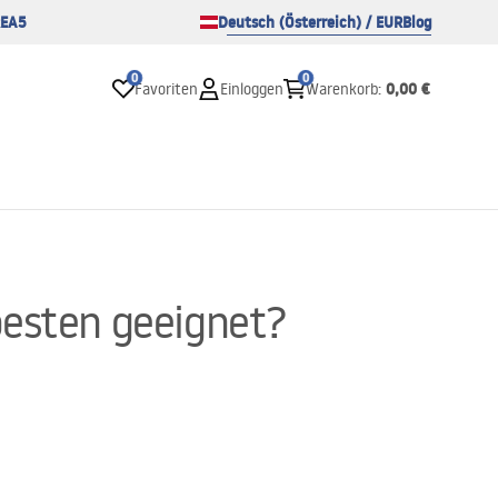
EA5
Deutsch (Österreich) / EUR
Blog
0
0
0,00 €
Favoriten
Einloggen
Warenkorb
:
besten geeignet?