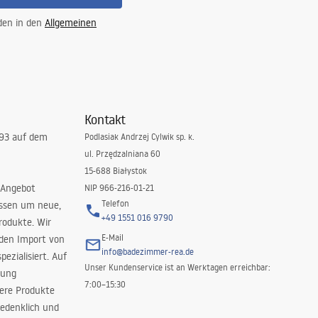
 den in den
Allgemeinen
Kontakt
993 auf dem
Podlasiak Andrzej Cylwik sp. k.
ul. Przędzalniana 60
15-688 Białystok
 Angebot
NIP 966-216-01-21
Telefon
issen um neue,
+49 1551 016 9790
rodukte. Wir
E-Mail
 den Import von
info@badezimmer-rea.de
ezialisiert. Auf
Unser Kundenservice ist an Werktagen erreichbar:
rung
7:00–15:30
sere Produkte
edenklich und