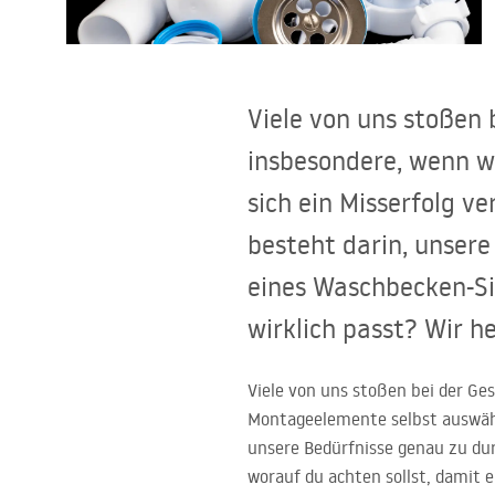
Toiletten
Waschbecken
Viele von uns stoßen
Wannen und
insbesondere, wenn w
Badewannenaufsätze
sich ein Misserfolg v
besteht darin, unsere
Badarmaturen
eines Waschbecken-Sip
Duschen
wirklich passt? Wir h
Kitchen
Viele von uns stoßen bei der Ge
Montageelemente selbst auswähle
Badezimmerzubehör und Möbel
unsere Bedürfnisse genau zu dur
worauf du achten sollst, damit e