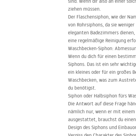
sind. Wenn dir also an einer so
ziehen müssen.
Der Flaschensiphon, wie der Name
von Rohr­siphons, da sie wenige
eleganten Badezimmers dienen, w
eine regelmäßige Reinigung erf
Waschbecken-Siphon: Abmessu
Wenn du dich für einen bestimm
Siphons. Das ist ein sehr wicht
ein kleines oder für ein großes 
Waschbecken, was zum Austreten
du benötigst.
Siphon oder Halbsiphon fürs W
Die Antwort auf diese Frage hän
nämlich nur, wenn er mit einem 
ausgestattet, brauchst du einen
Design des Siphons und Einbauo
Vergiss den Charakter des Sipho