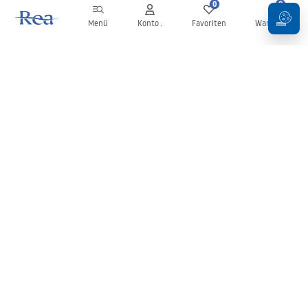
0
0
Menü
Konto .
Favoriten
Warenkorb
Newsletter
Bleiben Sie über Neuigkeiten und Aktionen informiert!
Anmelden
Mit der Eingabe und Bestätigung Ihrer Daten erklären Sie sich mit
dem Erhalt des Newsletters gemäß den in den
Allgemeinen
Geschäftsbedingungen
festgelegten Bedingungen einverstanden.