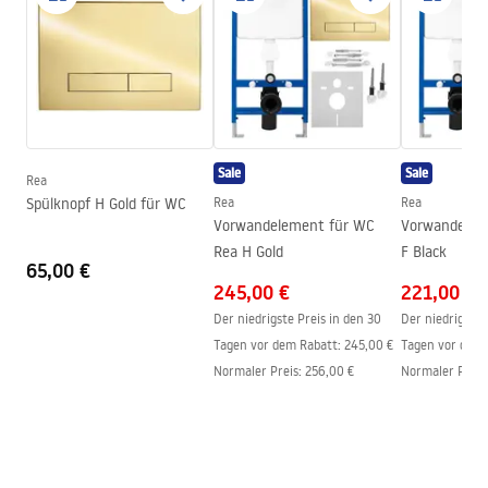
Fertigstellung
Glänzend
ATEST-higieniczny.pdf
Material
Sanitärkeramik
Länge
515
mm
Installation instructions
Breite
345
mm
instrukcja-montażu-misy-wc-video.mp4
Höhe
340
mm
Sale
Sale
Montageschraubenabstand
180
mm
Rea
Anweisungen zum Einbau
Spülknopf H Gold für WC
Rea
Rea
Mit WC-Sitz
Ja, in WC-Becken-Farbe
WC.pdf
Vorwandelement für WC
Vorwandelem
Rea H Gold
F Black
65,00 €
245,00 €
221,00 €
Der niedrigste Preis in den 30
Der niedrigste 
Tagen vor dem Rabatt:
245,00 €
Tagen vor dem 
Normaler Preis
:
256,00 €
Normaler Preis