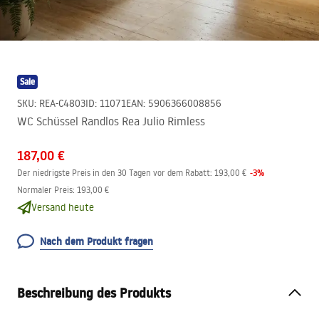
Sale
SKU
:
REA-C4803
ID
:
11071
EAN
:
5906366008856
WC Schüssel Randlos Rea Julio Rimless
187,00 €
-
3
%
Der niedrigste Preis in den 30 Tagen vor dem Rabatt:
193,00 €
Normaler Preis
:
193,00 €
Versand heute
Nach dem Produkt fragen
Beschreibung des Produkts