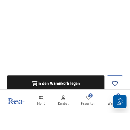
in den Warenkorb legen
0
0
Menü
Konto .
Favoriten
Warenkorb
Newsletter