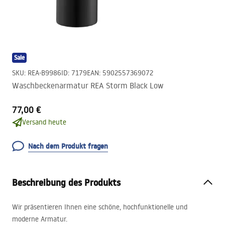
Sale
SKU
:
REA-B9986
ID
:
7179
EAN
:
5902557369072
Waschbeckenarmatur REA Storm Black Low
77,00 €
Versand heute
Nach dem Produkt fragen
Beschreibung des Produkts
Wir präsentieren Ihnen eine schöne, hochfunktionelle und
moderne Armatur.