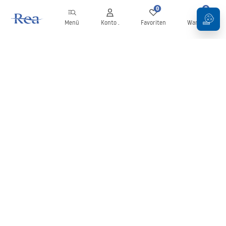
0
0
Menü
Konto .
Favoriten
Warenkorb
Newsletter
Bleiben Sie über Neuigkeiten und Aktionen informiert!
Anmelden
Mit der Eingabe und Bestätigung Ihrer Daten erklären Sie sich mit
dem Erhalt des Newsletters gemäß den in den
Allgemeinen
Geschäftsbedingungen
festgelegten Bedingungen einverstanden.