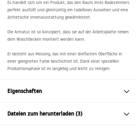
Es handelt sich um ein Produkt, das den Raum Ihres Badezimmers
perfekt ausfüllt und gleichzeitig ein tadelloses Aussehen und eine
ästhetische Innenausstattung gewährleistet.
Die Armatur ist so konzipiert, dass sie auf der Arbeitsplatte neben
dem Waschbecken montiert werden kann.
Er besteht aus Messing, das mit einer dreifachen Oberfläche in
einer geeigneten Farbe beschichtet ist. Dank einer speziellen
Produktionsphase ist es langlebig und leicht zu reinigen.
Eigenschaften
Typ der Armatur
Waschbecken
Dateien zum herunterladen (3)
Montageart
Standarmatur
Farbe
Titan
Garantiebedingungen
Auslaufart
Feststehend