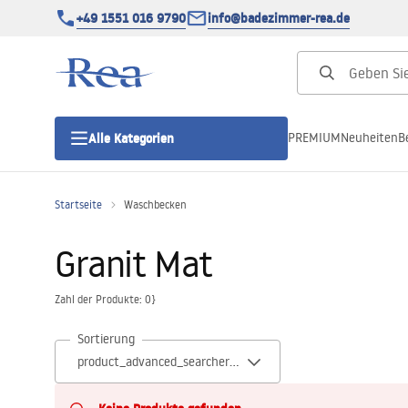
+49 1551 016 9790
info@badezimmer-rea.de
PREMIUM
Neuheiten
B
Alle Kategorien
Startseite
Waschbecken
Duschkabinen
Granit Mat
Duschtüren
Zahl der Produkte: 0}
Duschwannen
Sortierung
Duschrinnen