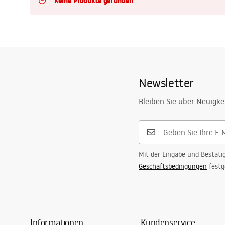
Keine Produkte gefunden
Toiletten
Waschbecken
Wannen und
Newsletter
Badewannenaufsätze
Bleiben Sie über Neuigke
Badarmaturen
Duschen
Mit der Eingabe und Bestäti
Geschäftsbedingungen
festg
Kitchen
Badezimmerzubehör und Möbel
Informationen
Kundenservice