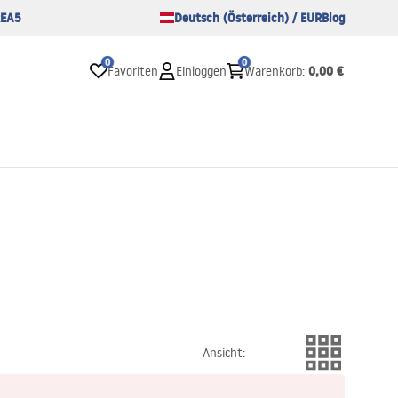
EA5
Deutsch (Österreich) / EUR
Blog
0
0
0,00 €
Favoriten
Einloggen
Warenkorb
:
Ansicht
: