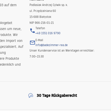
993 auf dem
Podlasiak Andrzej Cylwik sp. k.
ul. Przędzalniana 60
15-688 Białystok
 Angebot
NIP 966-216-01-21
Telefon
issen um neue,
+49 1551 016 9790
rodukte. Wir
E-Mail
 den Import von
info@badezimmer-rea.de
ezialisiert. Auf
Unser Kundenservice ist an Werktagen erreichbar:
rung
7:00–15:30
sere Produkte
edenklich und
30 Tage Rückgaberecht