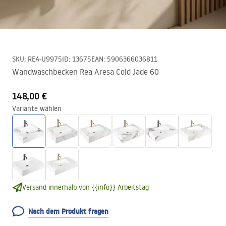
SKU
:
REA-U9975
ID
:
13675
EAN
:
5906366036811
Wandwaschbecken Rea Aresa Cold Jade 60
148,00 €
Variante wählen
Versand innerhalb von {{info}} Arbeitstag
Nach dem Produkt fragen