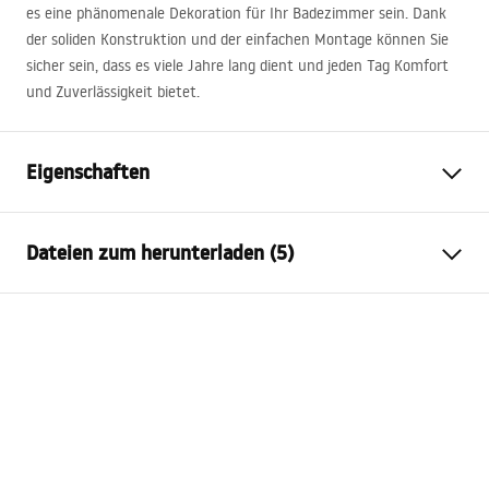
es eine phänomenale Dekoration für Ihr Badezimmer sein. Dank
der soliden Konstruktion und der einfachen Montage können Sie
sicher sein, dass es viele Jahre lang dient und jeden Tag Komfort
und Zuverlässigkeit bietet.
Eigenschaften
Montageart
Wandhängend
Dateien zum herunterladen (5)
Material
Sanitärkeramik, Quarzkomposit
Farbe
Weiß, Steinoptik
Anweisungen zum Einbau
Fertigstellung
Glänzend
Basin.pdf
Länge
600
mm
Breite
500
mm
Karta produktu
Höhe
160
mm
UMYWALKA KONGLOMERATOWA ALISON 60 -
Tiefe
120
mm
NABLATOWA.pdf