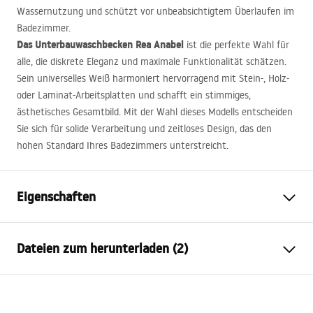
Wassernutzung und schützt vor unbeabsichtigtem Überlaufen im
Badezimmer.
Das Unterbauwaschbecken Rea Anabel
ist die perfekte Wahl für
alle, die diskrete Eleganz und maximale Funktionalität schätzen.
Sein universelles Weiß harmoniert hervorragend mit Stein-, Holz-
oder Laminat-Arbeitsplatten und schafft ein stimmiges,
ästhetisches Gesamtbild. Mit der Wahl dieses Modells entscheiden
Sie sich für solide Verarbeitung und zeitloses Design, das den
hohen Standard Ihres Badezimmers unterstreicht.
Eigenschaften
Montageart
Unterbauwaschbecken
Dateien zum herunterladen (2)
Material
Sanitärkeramik
Farbe
Weiß
Instrukcja
Fertigstellung
Glänzend
instrukcja montaż umywalka podblatowa.pdf