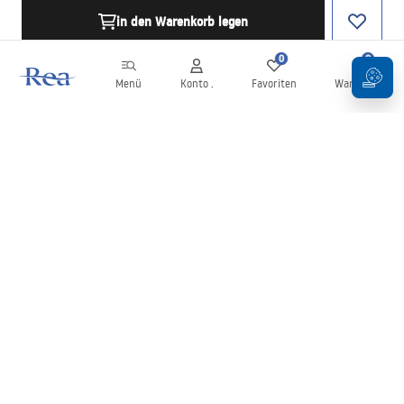
in den Warenkorb legen
0
0
Menü
Konto .
Favoriten
Warenkorb
Newsletter
Bleiben Sie über Neuigkeiten und Aktionen informiert!
Anmelden
Mit der Eingabe und Bestätigung Ihrer Daten erklären Sie sich mit
dem Erhalt des Newsletters gemäß den in den
Allgemeinen
Geschäftsbedingungen
festgelegten Bedingungen einverstanden.