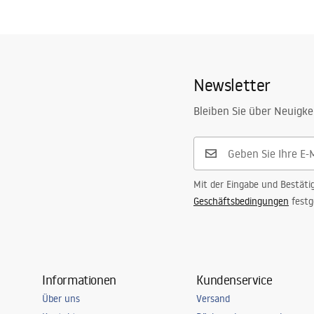
Garantiebedingungen
Garan
Länge
6000
mm
Warranty_Terms_and_Conditions_
Warra
Höhe
1
mm
Accessories_-_24.pdf
Access
Breite
20
mm
Newsletter
Zuschneidbar
Ja
Garantie
24 monate
Bleiben Sie über Neuigke
Mit der Eingabe und Bestäti
Geschäftsbedingungen
festg
Informationen
Kundenservice
Über uns
Versand