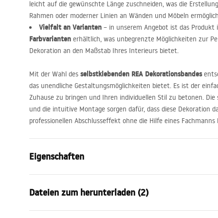
leicht auf die gewünschte Länge zuschneiden, was die Erstellung
Rahmen oder moderner Linien an Wänden und Möbeln ermöglich
Vielfalt an Varianten
– in unserem Angebot ist das Produkt 
Farbvarianten
erhältlich, was unbegrenzte Möglichkeiten zur Pe
Dekoration an den Maßstab Ihres Interieurs bietet.
selbstklebenden
REA
Dekorationsbandes
Mit der Wahl des
entsc
das unendliche Gestaltungsmöglichkeiten bietet. Es ist der einfa
Zuhause zu bringen und Ihren individuellen Stil zu betonen. Die 
und die intuitive Montage sorgen dafür, dass diese Dekoration d
professionellen Abschlusseffekt ohne die Hilfe eines Fachmanns 
Eigenschaften
Produkttyp
Zierleiste
Dateien zum herunterladen (2)
Farbe
Kupfer
Material
Edelstahl