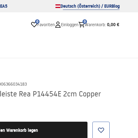
EA5
Deutsch (Österreich) / EUR
Blog
0
0
0,00 €
Favoriten
Einloggen
Warenkorb
:
906366034183
rleiste Rea P14454E 2cm Copper
den Warenkorb legen