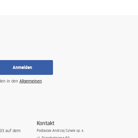
Anmelden
 den in den
Allgemeinen
Kontakt
993 auf dem
Podlasiak Andrzej Cylwik sp. k.
ul. Przędzalniana 60