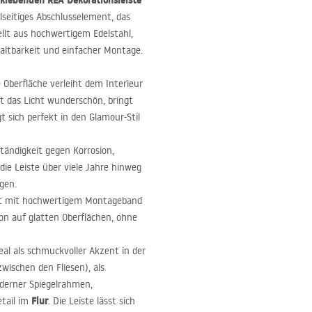
tklebenden
REA
Dekorationsleiste
elseitiges Abschlusselement, das
llt aus hochwertigem Edelstahl,
altbarkeit und einfacher Montage.
 Oberfläche verleiht dem Interieur
rt das Licht wunderschön, bringt
 sich perfekt in den Glamour-Stil
ständigkeit gegen Korrosion,
ie Leiste über viele Jahre hinweg
gen.
ist mit hochwertigem Montageband
ion auf glatten Oberflächen, ohne
deal als schmuckvoller Akzent in der
wischen den Fliesen), als
oderner Spiegelrahmen,
Flur
etail im
. Die Leiste lässt sich