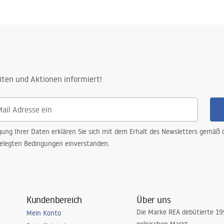
tiebedingungen
nty_Terms_and_Conditions_
ories_-_24.pdf
iten und Aktionen informiert!
gung Ihrer Daten erklären Sie sich mit dem Erhalt des Newsletters gemäß
elegten Bedingungen einverstanden.
Kundenbereich
Über uns
Die Marke REA debütierte 1
Mein Konto