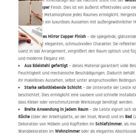
selbs
Bringen Sie Ihr Innendesign auf die nächste Stufe mit der
Mirror Copper
im
Finish. Dies ist ein äußerst effektvolles und vi
eine sofortige Metamorphose jedes Raumes ermöglicht. Hergeste
kombiniert sie ein luxuriöses Aussehen mit außergewöhnlicher H
Effektvolles Mirror Copper Finish
– die spiegelnde, glänzende
einen äußerst eleganten, schmuckvollen Charakter. Sie reflektie
Glanz in das Arrangement, vergrößert den Raum optisch und fügt
und moderne Eleganz ein.
Aus Edelstahl gefertigt
– dieses Material garantiert volle Be
Feuchtigkeit und mechanische Beschädigungen. Dadurch behält d
ihr makelloses Aussehen, selbst unter anspruchsvollen Bedingun
Starke selbstklebende Schicht
– die Unterseite der Leiste 
beschichtet. Dies ermöglicht eine saubere und schnelle Installat
dass Kleber oder verschmutzende Werkzeuge benötigt werden.
Breite Anwendung in jedem Raum
– die Leiste eignet sich i
Küche
Bad
(über der Arbeitsplatte, an der Insel, Wand) und im
(z
Schlafzimmer
Dekoration von Möbeln und Kopfteilen im
, als m
Wohnzimmer
Wanddekoration im
oder als elegantes Abschlussd