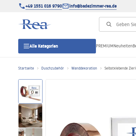
+49 1551 016 9790
info@badezimmer-rea.de
PREMIUM
Neuheiten
B
Alle Kategorien
Startseite
Duschzubehör
Wanddekoration
Selbstklebende Zier
Duschkabinen
Duschtüren
Duschwannen
Duschrinnen