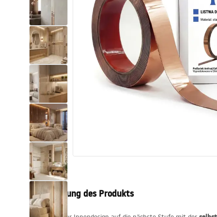
Toiletten
Waschbecken
Wannen und
Badewannenaufsätze
Badarmaturen
Duschen
Kitchen
Badezimmerzubehör und Möbel
Beschreibung des Produkts