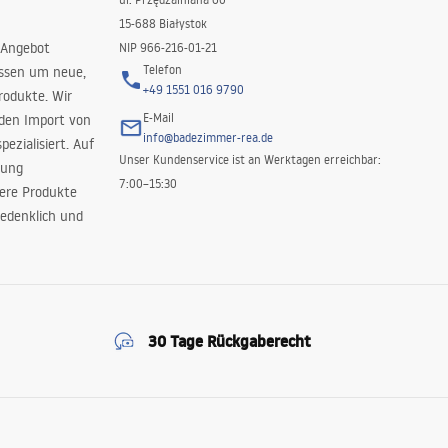
15-688 Białystok
 Angebot
NIP 966-216-01-21
Telefon
issen um neue,
+49 1551 016 9790
rodukte. Wir
E-Mail
 den Import von
info@badezimmer-rea.de
ezialisiert. Auf
Unser Kundenservice ist an Werktagen erreichbar:
rung
7:00–15:30
sere Produkte
edenklich und
30 Tage Rückgaberecht