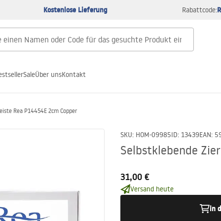
Kostenlose Lieferung
R
Rabattcode:
estseller
Sale
Über uns
Kontakt
leiste Rea P14454E 2cm Copper
SKU
:
HOM-09985
ID
:
13439
EAN
:
5
Selbstklebende Zie
31,00 €
Versand heute
in 