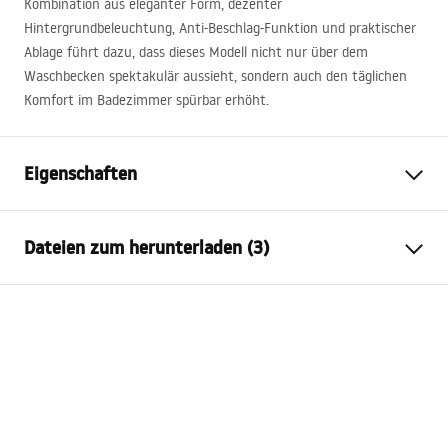
Kombination aus eleganter Form, dezenter
Hintergrundbeleuchtung, Anti-Beschlag-Funktion und praktischer
Ablage führt dazu, dass dieses Modell nicht nur über dem
Waschbecken spektakulär aussieht, sondern auch den täglichen
Komfort im Badezimmer spürbar erhöht.
Eigenschaften
Höhe
600
mm
Dateien zum herunterladen (3)
Breite
800
mm
Tiefe
30
mm
manual mirror led
LED-Beleuchtung
Ja
manual mirror led.pdf
Rahmen
Ja
Rahmenfarbe
Weiß
Garantiebedingungen
Rahmenmaterial
Kunststoff
Warranty_Terms_and_Conditions_-_Mirrors_-_24.pdf