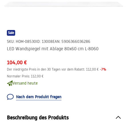
Sale
SKU
:
HOM-08530
ID
:
13008
EAN
:
5906366036286
LED Wandspiegel mit Ablage 80x60 cm L-8060
104,00 €
-
7
%
Der niedrigste Preis in den 30 Tagen vor dem Rabatt:
112,00 €
Normaler Preis
:
112,00 €
Versand heute
Nach dem Produkt fragen
Beschreibung des Produkts