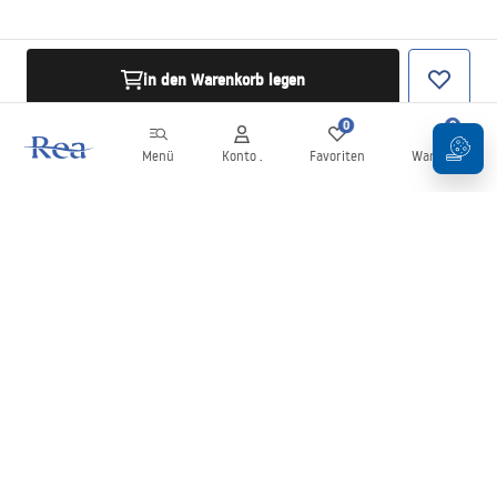
in den Warenkorb legen
0
0
Menü
Konto .
Favoriten
Warenkorb
Newsletter
Bleiben Sie über Neuigkeiten und Aktionen informiert!
Anmelden
Mit der Eingabe und Bestätigung Ihrer Daten erklären Sie sich mit