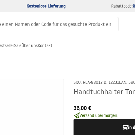
Kostenlose Lieferung
R
Rabattcode:
estseller
Sale
Über uns
Kontakt
SKU
:
REA-88012
ID
:
12231
EAN
:
59
Handtuchhalter Tom
36,00 €
Versand übermorgen.
in 