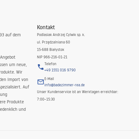
Kontakt
993 auf dem
Podlasiak Andrzej Cylwik sp. k.
ul. Przędzalniana 60
15-688 Białystok
 Angebot
NIP 966-216-01-21
Telefon
issen um neue,
+49 1551 016 9790
rodukte. Wir
E-Mail
 den Import von
info@badezimmer-rea.de
ezialisiert. Auf
Unser Kundenservice ist an Werktagen erreichbar:
rung
7:00–15:30
sere Produkte
edenklich und