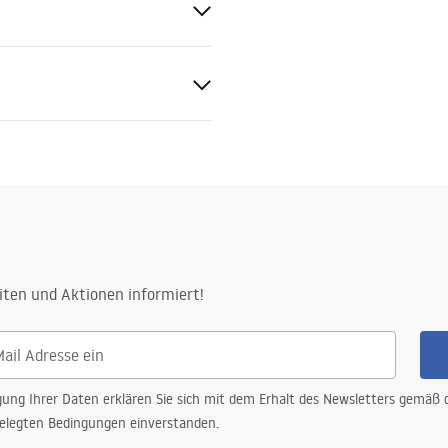
 Stahl
rauben
tiebedingungen
nty_Terms_and_Conditions_
ories_-_24.pdf
iten und Aktionen informiert!
gung Ihrer Daten erklären Sie sich mit dem Erhalt des Newsletters gemäß
elegten Bedingungen einverstanden.