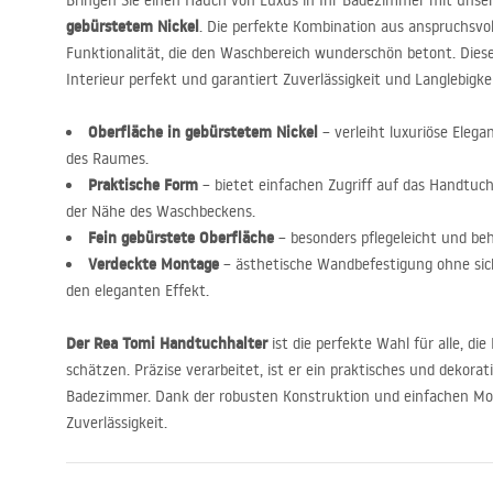
Bringen Sie einen Hauch von Luxus in Ihr Badezimmer mit uns
gebürstetem Nickel
. Die perfekte Kombination aus anspruchsvol
Funktionalität, die den Waschbereich wunderschön betont. Dies
Interieur perfekt und garantiert Zuverlässigkeit und Langlebigkei
Oberfläche in gebürstetem Nickel
– verleiht luxuriöse Elegan
des Raumes.
Praktische Form
– bietet einfachen Zugriff auf das Handtuc
der Nähe des Waschbeckens.
Fein gebürstete Oberfläche
– besonders pflegeleicht und beh
Verdeckte Montage
– ästhetische Wandbefestigung ohne sic
den eleganten Effekt.
Der Rea Tomi Handtuchhalter
ist die perfekte Wahl für alle, die
schätzen. Präzise verarbeitet, ist er ein praktisches und dekorat
Badezimmer. Dank der robusten Konstruktion und einfachen Mo
Zuverlässigkeit.