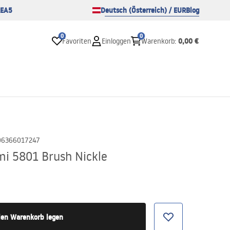
EA5
Deutsch (Österreich) / EUR
Blog
0
0
0,00 €
Favoriten
Einloggen
Warenkorb
:
06366017247
i 5801 Brush Nickle
den Warenkorb legen