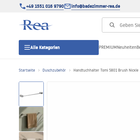
+49 1551 016 9790
info@badezimmer-rea.de
PREMIUM
Neuheiten
B
Alle Kategorien
Startseite
Duschzubehör
Handtuchhalter Tomi 5801 Brush Nickle
Duschkabinen
Duschtüren
Duschwannen
Duschrinnen