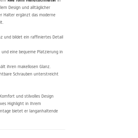
Rea Tomi Handtuchhalter
erem
in
lem Design und alltäglicher
er Halter ergänzt das moderne
t.
z und bildet ein raffiniertes Detail
h und eine bequeme Platzierung in
ält ihren makellosen Glanz.
htbare Schrauben unterstreicht
 Komfort und stilvolles Design
ives Highlight in Ihrem
ntage bietet er langanhaltende