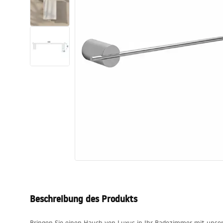
Toiletten
Waschbecken
Wannen und
Badewannenaufsätze
Badarmaturen
Duschen
Kitchen
Badezimmerzubehör und Möbel
Beschreibung des Produkts