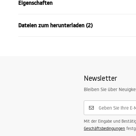
Eigenschaften
Farbe
Gebürsteter
Dateien zum herunterladen (2)
Material
Metall
Montageart
Zum Ansch
Sicherheitsinformationen
Garan
Breite
600
mm
WARUNKI_BEZPIECZENSTWA_AKCE
Warra
Höhe
30
mm
SORIA_LAZIENKOWE.pdf
Access
Tiefe
60
mm
Newsletter
Serie
Tomi
Garantie
24 monate
Bleiben Sie über Neuigke
Mit der Eingabe und Bestäti
Geschäftsbedingungen
festg