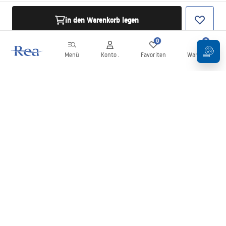
in den Warenkorb legen
0
0
Menü
Konto .
Favoriten
Warenkorb
Newsletter
Bleiben Sie über Neuigkeiten und Aktionen informiert!
Anmelden
Mit der Eingabe und Bestätigung Ihrer Daten erklären Sie sich mit
dem Erhalt des Newsletters gemäß den in den
Allgemeinen