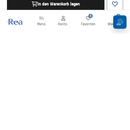
in den Warenkorb legen
0
0
Menü
Konto .
Favoriten
Warenkorb
Newsletter
Bleiben Sie über Neuigkeiten und Aktionen informiert!
Anmelden
Mit der Eingabe und Bestätigung Ihrer Daten erklären Sie sich mit
dem Erhalt des Newsletters gemäß den in den
Allgemeinen
Geschäftsbedingungen
festgelegten Bedingungen einverstanden.