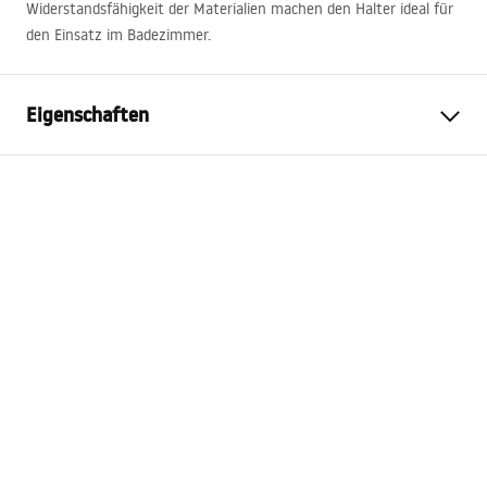
Widerstandsfähigkeit der Materialien machen den Halter ideal für
den Einsatz im Badezimmer.
Eigenschaften
Farbe
Gebürsteter Stahl
Material
Metall
Montageart
Zum Anschrauben
Breite
135
mm
Höhe
95
mm
Tiefe
65
mm
Serie
Prism
Garantie
24 monate