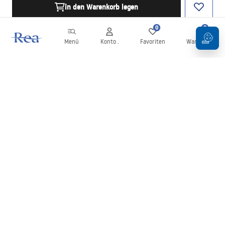
in den Warenkorb legen
0
0
Menü
Konto .
Favoriten
Warenkorb
Newsletter
Bleiben Sie über Neuigkeiten und Aktionen informiert!
Anmelden
Mit der Eingabe und Bestätigung Ihrer Daten erklären Sie sich mit
dem Erhalt des Newsletters gemäß den in den
Allgemeinen
Geschäftsbedingungen
festgelegten Bedingungen einverstanden.