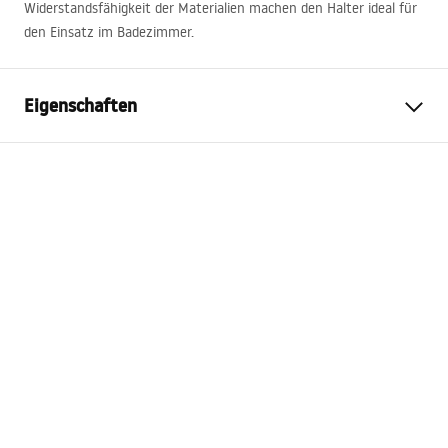
Widerstandsfähigkeit der Materialien machen den Halter ideal für
den Einsatz im Badezimmer.
Eigenschaften
Farbe
Gebürstetes Kupfer
Material
Metall
Montageart
Zum Anschrauben
Breite
135
mm
Höhe
95
mm
Tiefe
65
mm
Serie
Prism
Garantie
24 monate