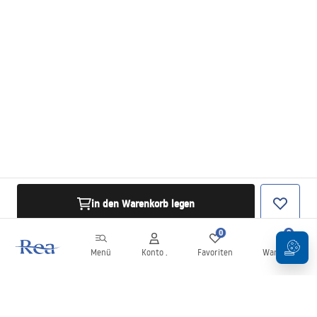
in den Warenkorb legen
0
0
Menü
Konto .
Favoriten
Warenkorb
Newsletter