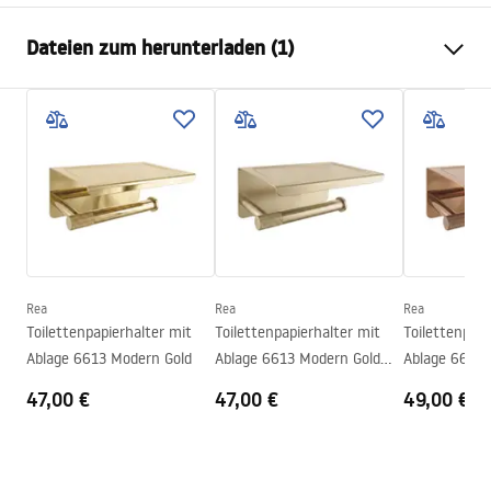
Farbe
Schwarz
Dateien zum herunterladen (1)
Material
Metall
Montageart
Zum Anschrauben
Garantiebedingungen
Breite
175
mm
Warranty_Terms_and_Conditions_Accessories_-_24.pdf
Höhe
50
mm
Tiefe
70
mm
Serie
Leo
Garantie
24 monate
Rea
Rea
Rea
Toilettenpapierhalter mit
Toilettenpapierhalter mit
Toilettenpapi
Ablage 6613 Modern Gold
Ablage 6613 Modern Gold
Ablage 6613 
Brush
47,00 €
47,00 €
49,00 €