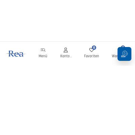
0
0
Menü
Konto .
Favoriten
Warenkorb
Newsletter
Bleiben Sie über Neuigkeiten und Aktionen informiert!
Anmelden