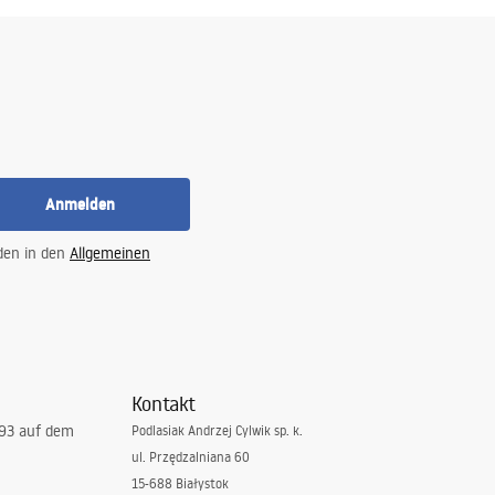
Anmelden
 den in den
Allgemeinen
Kontakt
993 auf dem
Podlasiak Andrzej Cylwik sp. k.
ul. Przędzalniana 60
15-688 Białystok