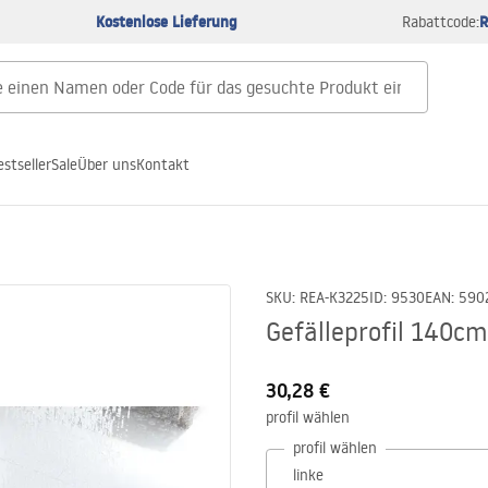
Kostenlose Lieferung
R
Rabattcode:
estseller
Sale
Über uns
Kontakt
SKU
:
REA-K3225
ID
:
9530
EAN
:
590
Gefälleprofil 140cm
30,28 €
profil wählen
profil wählen