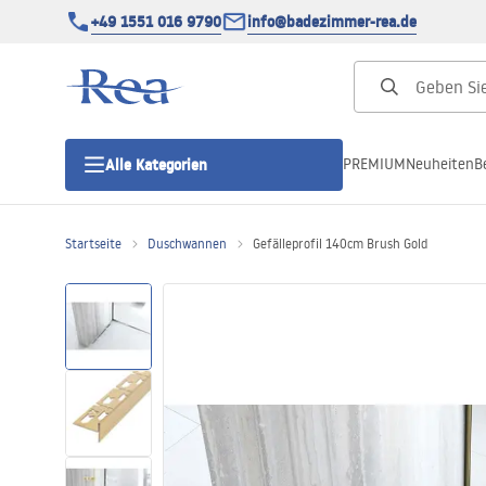
+49 1551 016 9790
info@badezimmer-rea.de
PREMIUM
Neuheiten
B
Alle Kategorien
Startseite
Duschwannen
Gefälleprofil 140cm Brush Gold
Duschkabinen
Duschtüren
Duschwannen
Duschrinnen