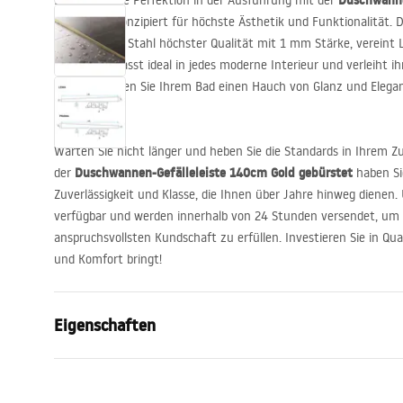
Duschwanne
Entdecken Sie Perfektion in der Ausführung mit der
gebürstet
, konzipiert für höchste Ästhetik und Funktionalität. 
gefertigt aus Stahl höchster Qualität mit 1 mm Stärke, vereint L
Design. Sie passt ideal in jedes moderne Interieur und verleiht 
Note. Verleihen Sie Ihrem Bad einen Hauch von Glanz und Elega
Finishs.
Warten Sie nicht länger und heben Sie die Standards in Ihrem Z
Duschwannen-Gefälleleiste 140cm Gold gebürstet
der
haben Si
Zuverlässigkeit und Klasse, die Ihnen über Jahre hinweg dienen.
verfügbar und werden innerhalb von 24 Stunden versendet, um 
anspruchsvollsten Kundschaft zu erfüllen. Investieren Sie in Qual
und Komfort bringt!
Eigenschaften
Produkttyp
Gefälleleiste
Farbe
Gebürstetes