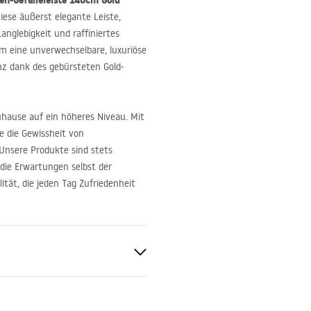
n-Gefälleleiste 140cm Gold
Diese äußerst elegante Leiste,
anglebigkeit und raffiniertes
ihm eine unverwechselbare, luxuriöse
nz dank des gebürsteten Gold-
uhause auf ein höheres Niveau. Mit
e die Gewissheit von
 Unsere Produkte sind stets
die Erwartungen selbst der
ität, die jeden Tag Zufriedenheit
 Gold