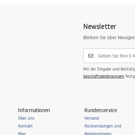
Material
Edelstahl
Länge
1400
mm
Newsletter
Höhe
27
mm
Bleiben Sie über Neuigke
Breite
37
mm
Stahldicke
1
mm
Zuschneidbar
Ja
Side
Right, Left
Mit der Eingabe und Bestäti
Geschäftsbedingungen
festg
Garantie
24 monate
Informationen
Kundenservice
Über uns
Versand
Kontakt
Rücksendungen und
Blog
Reklamationen