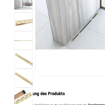
Toiletten
Waschbecken
Wannen und
Badewannenaufsätze
Badarmaturen
Duschen
Kitchen
Badezimmerzubehör und Möbel
Beschreibung des Produkts