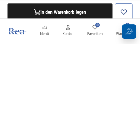
in den Warenkorb legen
0
0
Menü
Konto .
Favoriten
Warenkorb
Newsletter
Bleiben Sie über Neuigkeiten und Aktionen informiert!
Anmelden
Mit der Eingabe und Bestätigung Ihrer Daten erklären Sie sich mit
dem Erhalt des Newsletters gemäß den in den
Allgemeinen