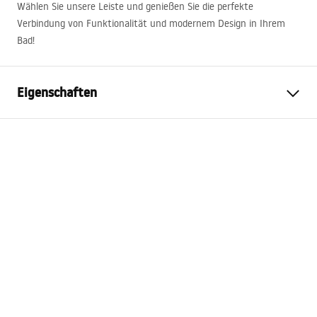
Wählen Sie unsere Leiste und genießen Sie die perfekte
Verbindung von Funktionalität und modernem Design in Ihrem
Bad!
Eigenschaften
Produkttyp
Gefälleleiste
Farbe
Gebürsteter Stahl
Material
Edelstahl
Länge
1200
mm
Höhe
27
mm
Breite
37
mm
Stahldicke
1
mm
Zuschneidbar
Ja
Side
Right, Left