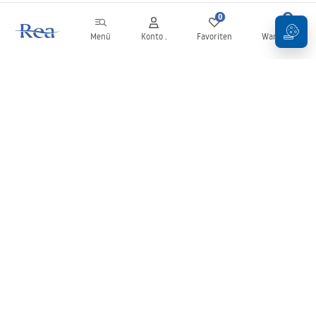
0
0
Menü
Konto .
Favoriten
Warenkorb
Newsletter
Bleiben Sie über Neuigkeiten und Aktionen informiert!
Anmelden
Mit der Eingabe und Bestätigung Ihrer Daten erklären Sie sich mit
dem Erhalt des Newsletters gemäß den in den
Allgemeinen
Geschäftsbedingungen
festgelegten Bedingungen einverstanden.