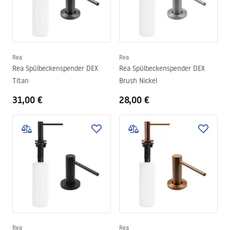
problemlos an das Dekor und das Interieur fast jeder Küche
anpassen. Und die Montage sorgt dafür, dass dieser Raum sowohl
an Ordnung als auch an Ästhetik gewinnt.
Rea
Rea
Rea Spülbeckenspender DEX
Rea Spülbeckenspender DEX
Titan
Brush Nickel
31,00 €
28,00 €
Rea
Rea