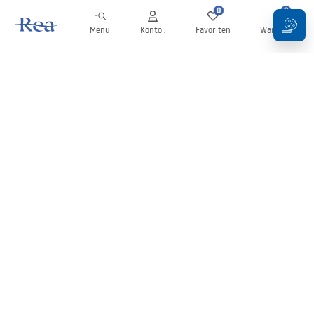
0
0
Menü
Konto .
Favoriten
Warenkorb
Newsletter
Bleiben Sie über Neuigkeiten und Aktionen informiert!
Anmelden
Mit der Eingabe und Bestätigung Ihrer Daten erklären Sie sich mit
dem Erhalt des Newsletters gemäß den in den
Allgemeinen
Geschäftsbedingungen
festgelegten Bedingungen einverstanden.