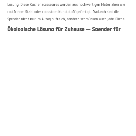
Lösung. Diese Küchenaccessoires werden aus hochwertigen Materialien wie
rostfreiem Stahl oder robustem Kunststoff gefertigt. Dadurch sind die
Spender nicht nur im Alltag hilfreich, sondern schmücken auch jede Küche.
Ökologische Lösung für Zuhause — Spender für
Reinigungsmittel
Im Onlineshop Rea legen wir besonderen Wert auf ökologische Lösungen.
Deshalb ermöglichen unsere Spender für Reinigungsmittel eine präzise
Dosierung der Flüssigkeiten, was zur Reduzierung ihres Verbrauchs und zur
Verringerung des anfallenden Abfalls beiträgt. Wenn Sie unsere Produkte
wählen, steigern Sie nicht nur Komfort und Ästhetik Ihrer Küche, sondern
leisten auch einen Beitrag zum Umweltschutz und zur nachhaltigen
Entwicklung.
Elegante Aufbewahrung — Behälter für
Spülmittel am Spülbecken
Wenn Sie eine elegante und zugleich praktische Lösung zur Aufbewahrung
von Spülmittel suchen, sind die Spülmittelbehälter von Rea eine
hervorragende Wahl. In dem umfangreichen Angebot des Onlineshops Rea