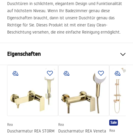
Duschtüren in schlichtem, elegantem Design und Funktionalität
auf höchstem Niveau. Wenn Ihr Badezimmer genau diese
Eigenschaften braucht, dann ist unsere Duschtür genau das
Richtige für Sie. Dieses Produkt ist mit einer Easy Clean-
Beschichtung versehen, die eine einfache Reinigung ermöglicht.
Eigenschaften
Tür Öffnungsmethode
Pendeltür
Duschtürmasse
80
Türrichtung
universell
Glasdicke
6 mm
Duschtürhöhe
200
cm
Duschtürhöhe
205
Sale
Rea
Rea
Eingangsbreite
50 cm
Duscharmatur REA STORM
Duscharmatur REA Veneta
Rea