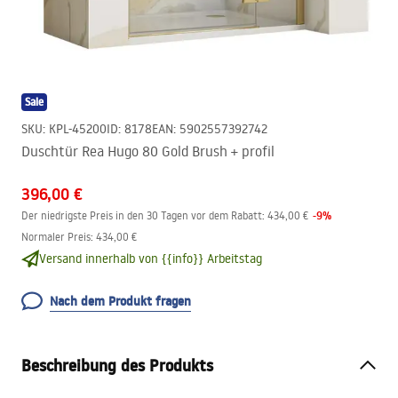
Sale
SKU
:
KPL-45200
ID
:
8178
EAN
:
5902557392742
Duschtür Rea Hugo 80 Gold Brush + profil
396,00 €
-
9
%
Der niedrigste Preis in den 30 Tagen vor dem Rabatt:
434,00 €
Normaler Preis
:
434,00 €
Versand innerhalb von {{info}} Arbeitstag
Nach dem Produkt fragen
Beschreibung des Produkts