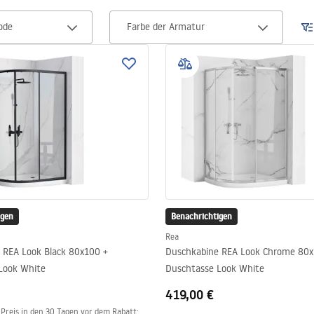
ode
Farbe der Armatur
igen
Benachrichtigen
Rea
 REA Look Black 80x100 +
Duschkabine REA Look Chrome 80x
Look White
Duschtasse Look White
419,00 €
 Preis in den 30 Tagen vor dem Rabatt: