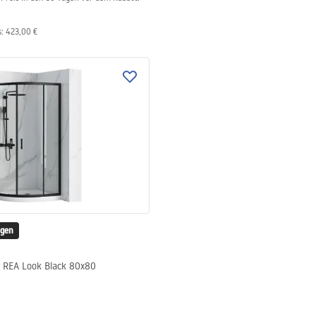
s
:
423,00 €
igen
 REA Look Black 80x80