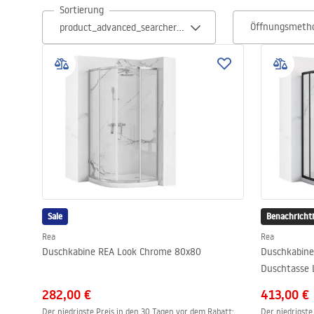
Sortierung
Toiletten
Öffnungsmeth
Waschbecken
Wannen und
Badewannenaufsätze
Badarmaturen
Duschen
Sale
Benachricht
Kitchen
Rea
Rea
Duschkabine REA Look Chrome 80x80
Duschkabine
Duschtasse 
Badezimmerzubehör und Möbel
282,00 €
413,00 €
Der niedrigste Preis in den 30 Tagen vor dem Rabatt:
Der niedrigste