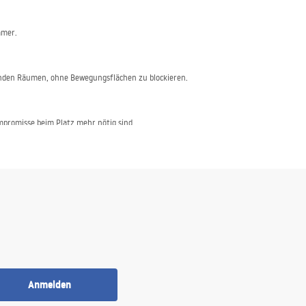
mmer.
tenden Räumen, ohne Bewegungsflächen zu blockieren.
mpromisse beim Platz mehr nötig sind.
sst.
Anmelden