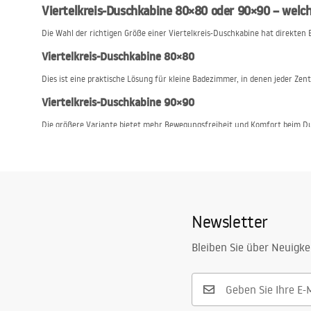
Viertelkreis-Duschkabine 80×80 oder 90×90 – welc
Die Wahl der richtigen Größe einer Viertelkreis-Duschkabine hat direkten
Viertelkreis-Duschkabine 80×80
Dies ist eine praktische Lösung für kleine Badezimmer, in denen jeder Z
Viertelkreis-Duschkabine 90×90
Die größere Variante bietet mehr Bewegungsfreiheit und Komfort beim Dus
REA
Viertelkreis-Duschkabinen – was finden Sie im
Das Sortiment an Viertelkreis-Duschkabinen wurde so konzipiert, dass sich 
Im Angebot finden Sie Kabinen:
aus gehärtetem Glas mit hoher Widerstandsfähigkeit gegen mechanis
Newsletter
geeignet für die Montage mit niedriger oder hoher Duschwanne,
Bleiben Sie über Neuigke
mit Schiebetüren ausgestattet, die keinen zusätzlichen Platz benötigen
eingesetzt in stabile Aluminiumprofile in Chrom- und Schwarz-Ausführ
Dadurch eignen sich Viertelkreis-Duschkabinen sowohl für moderne als au
Warum ist eine Viertelkreis-Duschkabine platzspar