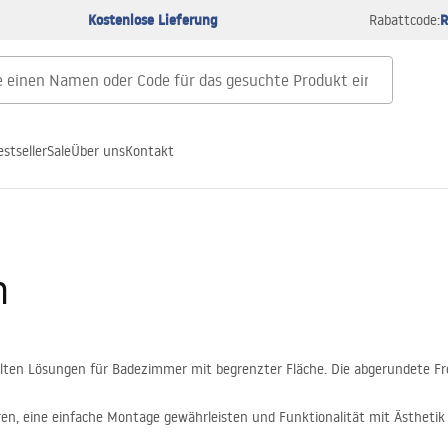
Kostenlose Lieferung
R
Rabattcode:
estseller
Sale
Über uns
Kontakt
n
lten Lösungen für Badezimmer mit begrenzter Fläche. Die abgerundete F
ren, eine einfache Montage gewährleisten und Funktionalität mit Ästheti