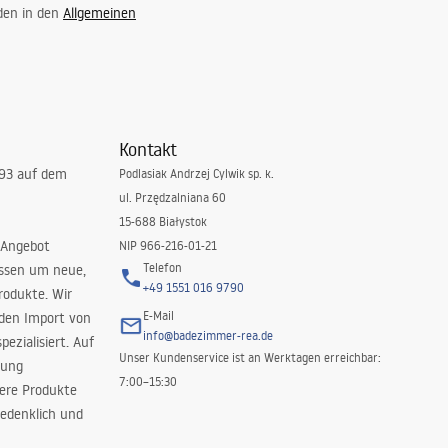
 den in den
Allgemeinen
 andere Badezimmerelemente.
Kontakt
993 auf dem
Podlasiak Andrzej Cylwik sp. k.
ul. Przędzalniana 60
15-688 Białystok
 Angebot
NIP 966-216-01-21
Telefon
issen um neue,
+49 1551 016 9790
rodukte. Wir
E-Mail
 den Import von
info@badezimmer-rea.de
ezialisiert. Auf
st gut zu modernen Einrichtungen, während eine hohe Duschwanne
Unser Kundenservice ist an Werktagen erreichbar:
rung
7:00–15:30
sere Produkte
n Möglichkeiten Ihres Badezimmers passt. An einem Ort finden Sie
edenklich und