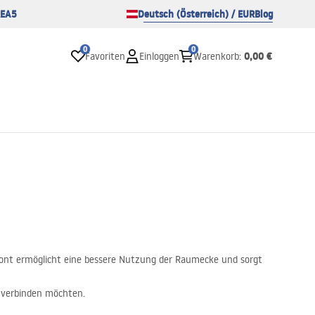
EA5
Deutsch (Österreich) / EUR
Blog
0
0
0,00 €
Favoriten
Einloggen
Warenkorb
:
ront ermöglicht eine bessere Nutzung der Raumecke und sorgt
k verbinden möchten.