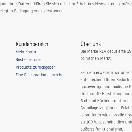
gung Ihrer Daten erklären Sie sich mit dem Erhalt des Newsletters gemäß
 Eckmontage. So lässt sich der Raum effizienter nutzen und es bleibt mehr Platz für
elegten Bedingungen einverstanden.
Kundenbereich
Über uns
Die Marke REA debütierte 1
Badezimmer leichter und geräumiger wirkt.
Mein Konto
polnischen Markt.
Bestellhistorie
t sie die beste Wahl?
Produkte zurückgeben
Seitdem erweitern wir unser
Eine Reklamation einreichen
entsprechend Ihren Bedürfn
hochwertige und modische P
sind auf die Herstellung und
Bad- und Küchenarmaturen sp
serablauf und reduziert das Risiko von Überschwemmungen. Eine flache Variante pas
Grundlage langjähriger Erfah
garantieren wir, dass alle un
hop und wählen Sie ein Modell, das perfekt zur Größe, zum Stil und zu den technische
zu 100 % gesundheitlich unb
ermöglichen.
äußerst funktional sind.