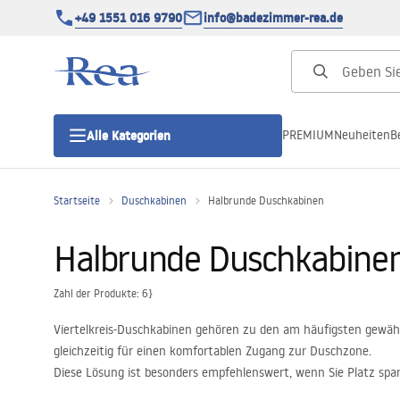
+49 1551 016 9790
info@badezimmer-rea.de
PREMIUM
Neuheiten
B
Alle Kategorien
Startseite
Duschkabinen
Halbrunde Duschkabinen
Duschkabinen
Halbrunde Duschkabine
Duschtüren
Zahl der Produkte: 6}
Duschwannen
Viertelkreis-Duschkabinen gehören zu den am häufigsten gewäh
gleichzeitig für einen komfortablen Zugang zur Duschzone.
Duschrinnen
Diese Lösung ist besonders empfehlenswert, wenn Sie Platz spa