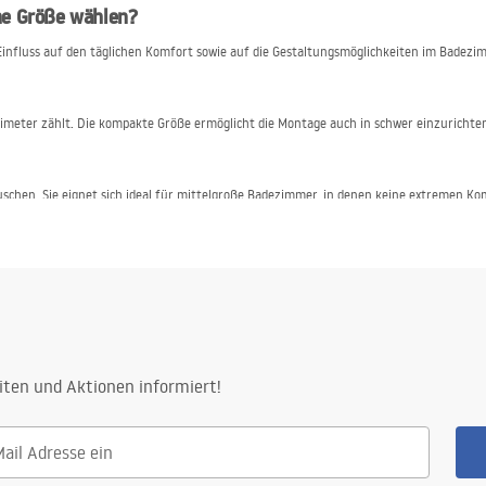
he Größe wählen?
 Einfluss auf den täglichen Komfort sowie auf die Gestaltungsmöglichkeiten im Badezi
entimeter zählt. Die kompakte Größe ermöglicht die Montage auch in schwer einzurich
chen. Sie eignet sich ideal für mittelgroße Badezimmer, in denen keine extremen Ko
 Sortiment?
das Modell leicht an die Raumaufteilung und die individuellen Bedürfnisse anpassen lä
che Beschädigungen und Mattwerden,
iten und Aktionen informiert!
,
ung.
ch für klassische Badezimmergestaltungen.
end?