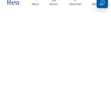
Menü
Konto .
Favoriten
Warenkorb
Newsletter
Bleiben Sie über Neuigkeiten und Aktionen informiert!
Anmelden
Mit der Eingabe und Bestätigung Ihrer Daten erklären Sie sich mit
dem Erhalt des Newsletters gemäß den in den
Allgemeinen
Geschäftsbedingungen
festgelegten Bedingungen einverstanden.