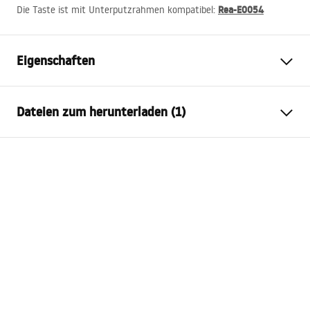
Rea-E0054
Die Taste ist mit Unterputzrahmen kompatibel:
Eigenschaften
Farbe
Schwarz
Dateien zum herunterladen (1)
Material
Gehärtetes Glas
Höhe
155
mm
Montageanleitung
Breite
240
mm
STELA___PODTYNKOWY_WC_K011A-Q.pdf
Tiefe
35
mm
Kompatibler Rahmen
K011A-Q , Slim 024N