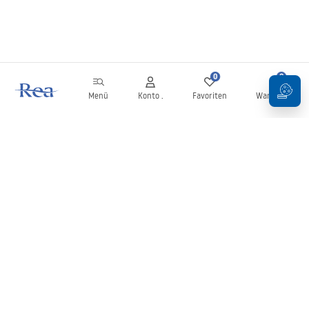
0
0
Menü
Konto .
Favoriten
Warenkorb
Newsletter
Bleiben Sie über Neuigkeiten und Aktionen informiert!
Anmelden
Mit der Eingabe und Bestätigung Ihrer Daten erklären Sie sich mit