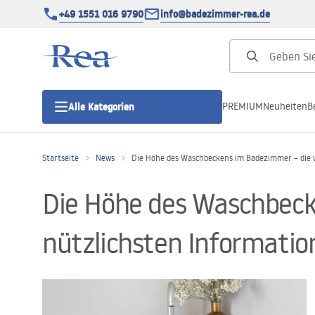
+49 1551 016 9790
info@badezimmer-rea.de
PREMIUM
Neuheiten
B
Alle Kategorien
Startseite
News
Die Höhe des Waschbeckens im Badezimmer – die 
Duschkabinen
Die Höhe des Waschbeck
Duschtüren
nützlichsten Informatio
Duschwannen
Duschrinnen