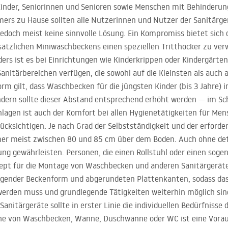
nder, Seniorinnen und Senioren sowie Menschen mit Behinderun
ers zu Hause sollten alle Nutzerinnen und Nutzer der Sanitärge
edoch meist keine sinnvolle Lösung. Ein Kompromiss bietet sich 
usätzlichen Miniwaschbeckens einen speziellen Tritthocker zu ve
ders ist es bei Einrichtungen wie Kinderkrippen oder Kindergärte
Sanitärbereichen verfügen, die sowohl auf die Kleinsten als auch 
rm gilt, dass Waschbecken für die jüngsten Kinder (bis 3 Jahre)
ndern sollte dieser Abstand entsprechend erhöht werden — im Sch
nlagen ist auch der Komfort bei allen Hygienetätigkeiten für Me
cksichtigen. Je nach Grad der Selbstständigkeit und der erforderl
 meist zwischen 80 und 85 cm über dem Boden. Auch ohne detail
ng gewährleisten. Personen, die einen Rollstuhl oder einen so
zept für die Montage von Waschbecken und anderen Sanitärgeräten.
gender Beckenform und abgerundeten Plattenkanten, sodass das H
werden muss und grundlegende Tätigkeiten weiterhin möglich sin
anitärgeräte sollte in erster Linie die individuellen Bedürfniss
Höhe von Waschbecken, Wanne, Duschwanne oder WC ist eine Vorau