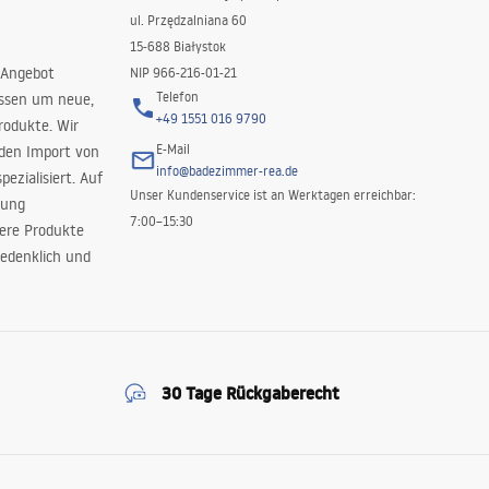
ul. Przędzalniana 60
15-688 Białystok
 Angebot
NIP 966-216-01-21
Telefon
issen um neue,
+49 1551 016 9790
rodukte. Wir
E-Mail
 den Import von
info@badezimmer-rea.de
ezialisiert. Auf
Unser Kundenservice ist an Werktagen erreichbar:
rung
7:00–15:30
sere Produkte
edenklich und
30 Tage Rückgaberecht