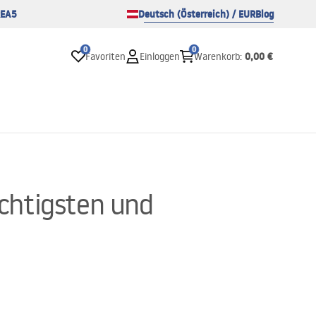
EA5
Deutsch (Österreich) / EUR
Blog
0
0
0,00 €
Favoriten
Einloggen
Warenkorb
:
chtigsten und