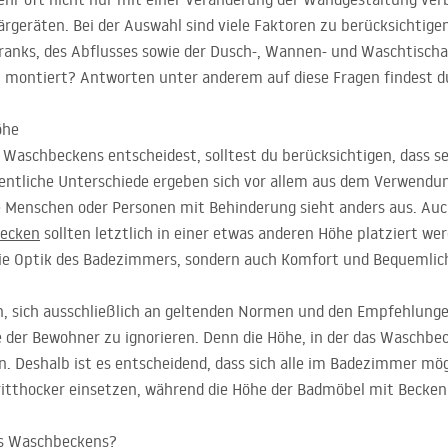
rgeräten. Bei der Auswahl sind viele Faktoren zu berücksichtigen
nks, des Abflusses sowie der Dusch-, Wannen- und Waschtischa
ch montiert? Antworten unter anderem auf diese Fragen findest d
öhe
 Waschbeckens entscheidest, solltest du berücksichtigen, dass 
ntliche Unterschiede ergeben sich vor allem aus dem Verwendu
re Menschen oder Personen mit Behinderung sieht anders aus. Auch
ecken
sollten letztlich in einer etwas anderen Höhe platziert we
ie Optik des Badezimmers, sondern auch Komfort und Bequemlichk
in, sich ausschließlich an geltenden Normen und den Empfehlung
se der Bewohner zu ignorieren. Denn die Höhe, in der das Waschbe
en. Deshalb ist es entscheidend, dass sich alle im Badezimmer mö
Tritthocker einsetzen, während die Höhe der Badmöbel mit Beck
es Waschbeckens?