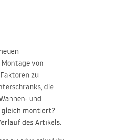
 neuen
r Montage von
 Faktoren zu
terschranks, die
 Wannen- und
 gleich montiert?
rlauf des Artikels.
rbunden, sondern auch mit dem