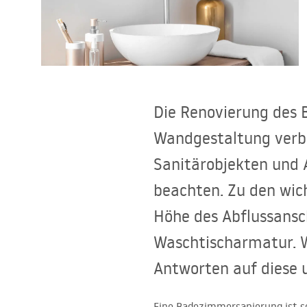
Toiletten
Waschbecken
Wannen und
Die Renovierung des 
Badewannenaufsätze
Wandgestaltung verb
Badarmaturen
Sanitärobjekten und 
beachten. Zu den wic
Duschen
Höhe des Abflussansc
Kitchen
Waschtischarmatur. W
Antworten auf diese u
Badezimmerzubehör und Möbel
Eine Badezimmersanierung ist s