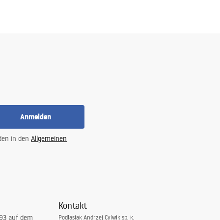
Anmelden
 den in den
Allgemeinen
Kontakt
993 auf dem
Podlasiak Andrzej Cylwik sp. k.