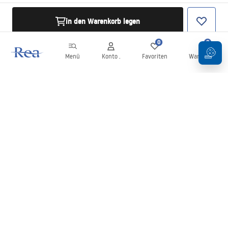
in den Warenkorb legen
0
0
Menü
Konto .
Favoriten
Warenkorb
Newsletter
Bleiben Sie über Neuigkeiten und Aktionen informiert!
Anmelden
Mit der Eingabe und Bestätigung Ihrer Daten erklären Sie sich mit
dem Erhalt des Newsletters gemäß den in den
Allgemeinen