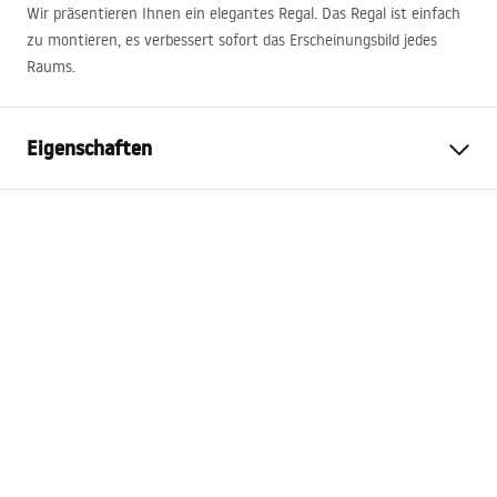
Wir präsentieren Ihnen ein elegantes Regal. Das Regal ist einfach
zu montieren, es verbessert sofort das Erscheinungsbild jedes
Raums.
Eigenschaften
Farbe
Schwarz
Material
Edelstahl
Montageart
Zum Anschrauben
Breite
600
mm
Höhe
110
mm
Tiefe
90
mm
Garantie
24 monate