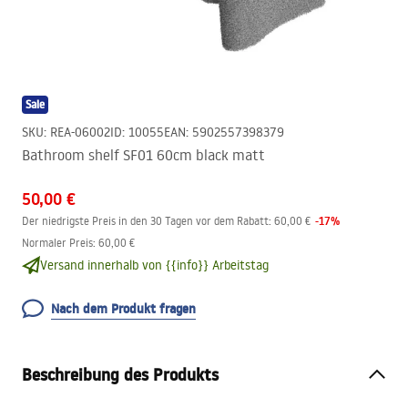
Sale
SKU
:
REA-06002
ID
:
10055
EAN
:
5902557398379
Bathroom shelf SF01 60cm black matt
50,00 €
-
17
%
Der niedrigste Preis in den 30 Tagen vor dem Rabatt:
60,00 €
Normaler Preis
:
60,00 €
Versand innerhalb von {{info}} Arbeitstag
Nach dem Produkt fragen
Beschreibung des Produkts