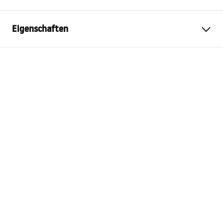
Eigenschaften
Farbe
Gebürsteter Stahl
Material
Edelstahl
Montageart
Zum Anschrauben
Breite
450
mm
Höhe
110
mm
Tiefe
90
mm
Garantie
24 monate