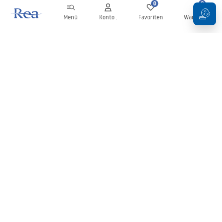
0
0
Menü
Konto .
Favoriten
Warenkorb
Newsletter
Bleiben Sie über Neuigkeiten und Aktionen informiert!
Anmelden
Mit der Eingabe und Bestätigung Ihrer Daten erklären Sie sich mit
dem Erhalt des Newsletters gemäß den in den
Allgemeinen
Geschäftsbedingungen
festgelegten Bedingungen einverstanden.