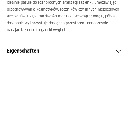
idealnie pasuje do różnorodnych aranżacji łazienki, umożliwiając
przechowywanie kosmetyków, ręczników czy innych niezbędnych
akcesoriów. Dzięki możliwości montażu wewnątrz wnęki, półka
doskonale wykorzystuje dostępną przestrzeń, jednocześnie
nadając łazience elegancki wygląd.
Eigenschaften
Farbe
Gebürsteter Stahl
Material
Edelstahl
Montageart
Selbstklebend
Breite
600
mm
Höhe
300
mm
Tiefe
100
mm
Garantie
24 monate