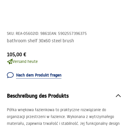
SKU
:
REA-05602
ID
:
9861
EAN
:
5902557396375
bathroom shelf 30x60 steel brush
105,00 €
Versand heute
Nach dem Produkt fragen
Beschreibung des Produkts
Półka wnękowa łazienkowa to praktyczne rozwiązanie do
organizacji przestrzeni w łazience. Wykonana z wytrzymałego
materiału, zapewnia trwałość i stabilność. Jej funkcjonalny design