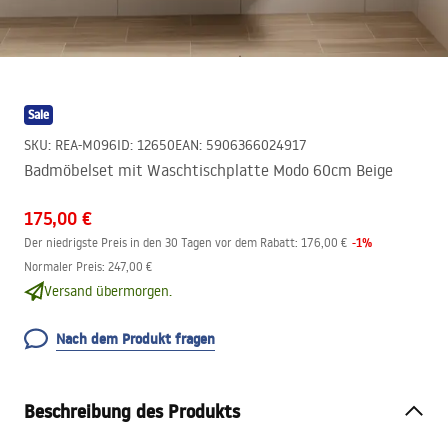
Sale
SKU
:
REA-M096
ID
:
12650
EAN
:
5906366024917
Badmöbelset mit Waschtischplatte Modo 60cm Beige
175,00 €
-
1
%
Der niedrigste Preis in den 30 Tagen vor dem Rabatt:
176,00 €
Normaler Preis
:
247,00 €
Versand übermorgen.
Nach dem Produkt fragen
Beschreibung des Produkts